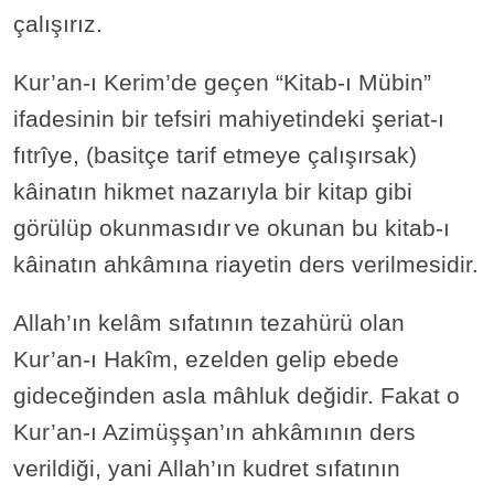
çalışırız.
Kur’an-ı Kerim’de geçen “Kitab-ı Mübin”
ifadesinin bir tefsiri mahiyetindeki şeriat-ı
fıtrîye, (basitçe tarif etmeye çalışırsak)
kâinatın hikmet nazarıyla bir kitap gibi
görülüp okunmasıdır
ve okunan bu kitab-ı
kâinatın ahkâmına riayetin ders verilmesidir.
Allah’ın kelâm sıfatının tezahürü olan
Kur’an-ı Hakîm, ezelden gelip ebede
gideceğinden asla mâhluk değidir. Fakat o
Kur’an-ı Azimüşşan’ın ahkâmının ders
verildiği, yani Allah’ın kudret sıfatının