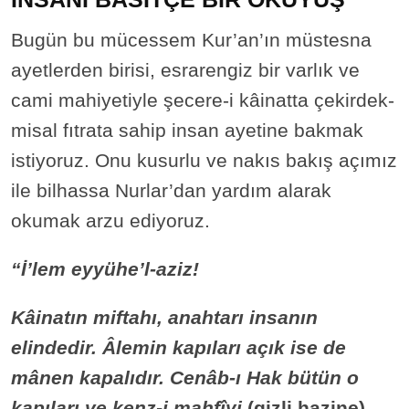
Bugün bu mücessem Kur’an’ın müstesna
ayetlerden birisi, esrarengiz bir varlık ve
cami mahiyetiyle şecere-i kâinatta çekirdek-
misal fıtrata sahip insan ayetine bakmak
istiyoruz. Onu kusurlu ve nakıs bakış açımız
ile bilhassa Nurlar’dan yardım alarak
okumak arzu ediyoruz.
“İ’lem eyyühe’l-aziz!
Kâinatın miftahı, anahtarı insanın
elindedir. Âlemin kapıları açık ise de
mânen kapalıdır. Cenâb-ı Hak bütün o
kapıları ve kenz-i mahfîyi
(gizli hazine)