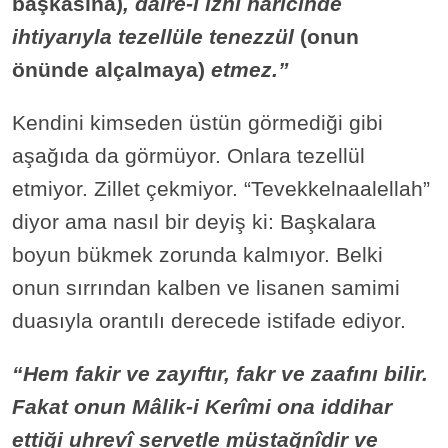
başkasına)
, daire-i izni haricinde
ihtiyarıyla tezellüle tenezzül
(onun
önünde alçalmaya)
etmez.”
Kendini kimseden üstün görmediği gibi
aşağıda da görmüyor. Onlara tezellül
etmiyor. Zillet çekmiyor. “Tevekkelnaalellah”
diyor ama nasıl bir deyiş ki: Başkalara
boyun bükmek zorunda kalmıyor. Belki
onun sırrından kalben ve lisanen samimi
duasıyla orantılı derecede istifade ediyor.
“Hem fakir ve zayıftır, fakr ve zaafını bilir.
Fakat onun Mâlik-i Kerîmi ona iddihar
ettiği uhrevî servetle müstağnîdir ve