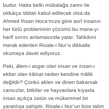
budur. Hatta belki mübalağa zannı ile
oldukça iddialı kabul edilecek olsa da
Ahmed İhsan Hoca’mıza göre asrî insanın
her türlü probleminin çözümü bu mana-yı
harfî sırrını anlamasında yatar. Tahkikini
merak edenleri Risale-i Nur’u dikkatle
okumaya davet ediyoruz.
Peki,
âlem-i asgar olan insan ve insan-ı
ekber olan kâinat
neden kendine mâlik
değildir? Çünkü aklen ve dinen bakarsak
cansızlar, bitkiler ve hayvanlara kıyasla
insan açıkça üstün ve mükemmel bir
yaratılışa sahiptir. Risale-i Nur’un bize talim