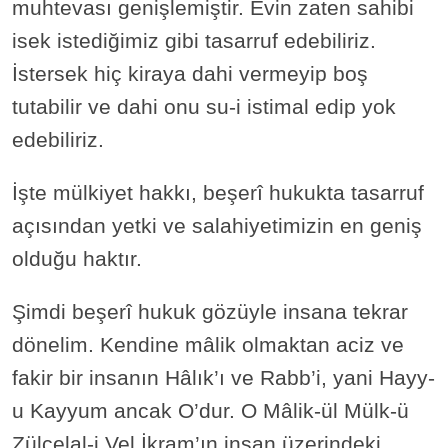
muhtevası genişlemiştir. Evin zaten sahibi
isek istediğimiz gibi tasarruf edebiliriz.
İstersek hiç kiraya dahi vermeyip boş
tutabilir ve dahi onu su-i istimal edip yok
edebiliriz.
İşte mülkiyet hakkı, beşerî hukukta tasarruf
açısından yetki ve salahiyetimizin en geniş
olduğu haktır.
Şimdi beşerî hukuk gözüyle insana tekrar
dönelim. Kendine mâlik olmaktan aciz ve
fakir bir insanın Hâlık’ı ve Rabb’i, yani Hayy-
u Kayyum ancak O’dur. O Mâlik-ül Mülk-ü
Zülcelal-i Vel İkram’ın insan üzerindeki