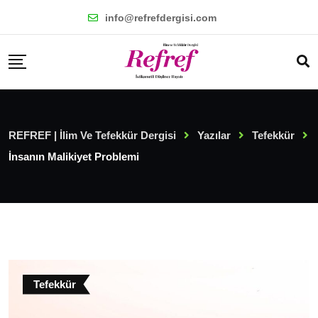
Skip
info@refrefdergisi.com
to
content
REFREF | İlim Ve Tefekkür Dergisi
Yazılar
Tefekkür
İnsanın Malikiyet Problemi
Tefekkür