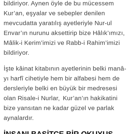
bildiriyor. Aynen öyle de bu mücessem
Kur’an, eşyalar ve sebepler denilen
mevcudatta yaratılış ayetleriyle Nur-ul
Envar’ın nurunu aksettirip bize Hâlık’ımızı,
Mâlik-i Kerim’imizi ve Rabb-i Rahim’imizi
bildiriyor.
İşte kâinat kitabının ayetlerinin belki manâ-
yı harfî cihetiyle hem bir alfabesi hem de
dersleriyle belki en büyük bir medresesi
olan Risale-i Nurlar,
Kur’an’ın hakikatini
bize yansıtan ne kadar güzel ve parlak
aynalardır.
İNSANI BASİTÇE BİR OKUYUŞ