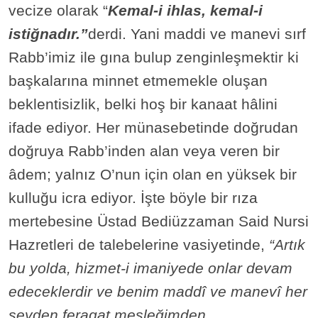
vecize olarak “
Kemal-i ihlas, kemal-i
istiğnadır.”
derdi. Yani maddi ve manevi sırf
Rabb’imiz ile gına bulup zenginleşmektir ki
başkalarına minnet etmemekle oluşan
beklentisizlik, belki hoş bir kanaat hâlini
ifade ediyor. Her münasebetinde doğrudan
doğruya Rabb’inden alan veya veren bir
âdem; yalnız O’nun için olan en yüksek bir
kulluğu icra ediyor. İşte böyle bir rıza
mertebesine Üstad Bediüzzaman Said Nursi
Hazretleri de talebelerine vasiyetinde,
“Artık
bu yolda, hizmet-i imaniyede onlar devam
edeceklerdir ve benim maddî ve manevî her
şeyden feragat mesleğimden