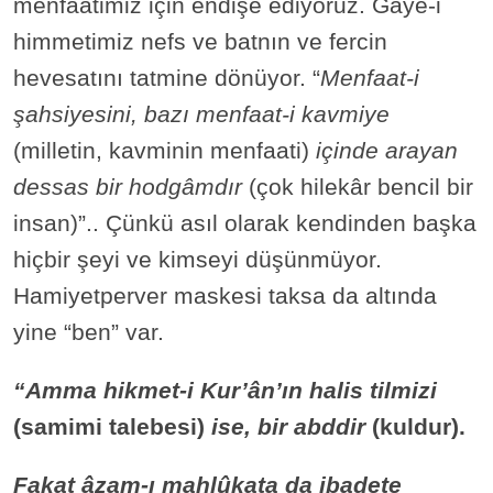
menfaatimiz için endişe ediyoruz. Gaye-i
himmetimiz nefs ve batnın ve fercin
hevesatını tatmine dönüyor. “
Menfaat-i
şahsiyesini, bazı menfaat-i kavmiye
(milletin, kavminin menfaati)
içinde arayan
dessas bir hodgâmdır
(çok hilekâr bencil bir
insan)”.. Çünkü asıl olarak kendinden başka
hiçbir şeyi ve kimseyi düşünmüyor.
Hamiyetperver maskesi taksa da altında
yine “ben” var.
“Amma hikmet-i Kur’ân’ın halis tilmizi
(samimi talebesi)
ise, bir abddir
(kuldur).
Fakat âzam-ı mahlûkata da ibadete