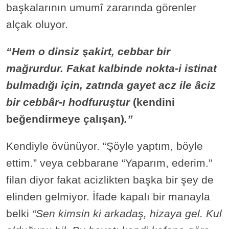
başkalarının umumî zararında görenler
alçak oluyor.
“Hem o dinsiz şakirt, cebbar bir
mağrurdur. Fakat kalbinde nokta-i istinat
bulmadığı için, zatında gayet acz ile âciz
bir cebbâr-ı hodfuruştur
(kendini
beğendirmeye çalışan)
.”
Kendiyle övünüyor. “Şöyle yaptım, böyle
ettim.” veya cebbarane “Yaparım, ederim.”
filan diyor fakat acizlikten başka bir şey de
elinden gelmiyor. İfade kapalı bir manayla
belki
“Sen kimsin ki arkadaş, hizaya gel. Kul