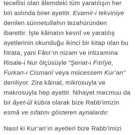
tecellisi olan âlemdeki tüm yaratılışın her
biri aslında birer ayettir.
Evamir-i tekviniye
denilen
sünnetullahın
tezahüründen
ibarettir. İşte kâinatın kevnî ve yaratılış
ayetlerinin okunduğu ikinci bir kitap olan bu
fıtrata, yani Fâtır’ın nizam ve intizamına
Risale-i Nur ölçüsüyle
“Şeriat-ı Fıtrîye,
Furkan-ı Cismanî
veya
mücessem Kur’an”
deniliyor. Zira kâinat, mikrosuyla ve
makrosuyla hep ayettir. Nihayet mecmuu da
bir
âyet-ül kübra
olarak bize Rabb’imizin
esmâ ve sıfatını gösteren aynalardır.
Nasıl ki Kur’an’ın ayetleri bize Rabb’imizi