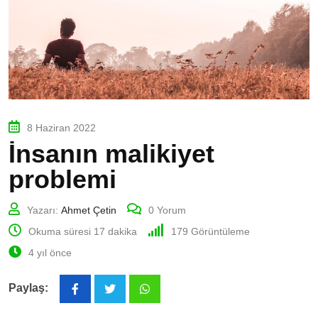
8 Haziran 2022
İnsanın malikiyet
problemi
Yazarı:
Ahmet Çetin
0
Yorum
Okuma süresi 17 dakika
179
Görüntüleme
4 yıl önce
Paylaş:
Whatsapp