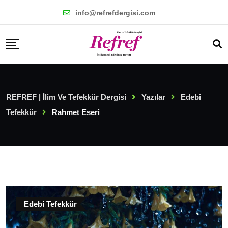
Skip
info@refrefdergisi.com
to
content
REFREF | İlim Ve Tefekkür Dergisi
Yazılar
Edebi
Tefekkür
Rahmet Eseri
Edebi Tefekkür