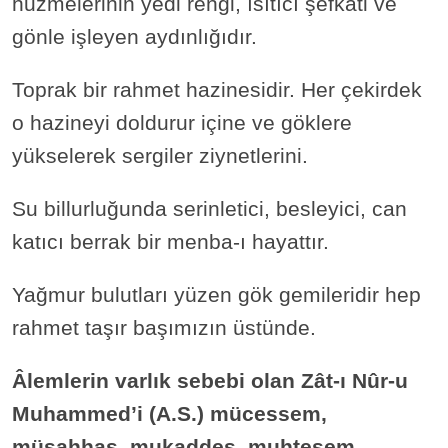
huzmelerinin yedi rengi, ısıtıcı şefkati ve
gönle işleyen aydınlığıdır.
Toprak bir rahmet hazinesidir. Her çekirdek
o hazineyi doldurur içine ve göklere
yükselerek sergiler ziynetlerini.
Su billurluğunda serinletici, besleyici, can
katıcı berrak bir menba-ı hayattır.
Yağmur bulutları yüzen gök gemileridir hep
rahmet taşır başımızın üstünde.
Âlemlerin varlık sebebi olan Zât-ı Nûr-u
Muhammed’i (A.S.) mücessem,
müşahhas, mukaddes, muhteşem,