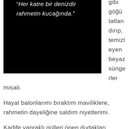
gibi
“
Her katre bir denizdir
göğü
rahmetin kucağında.
”
tatlan
dırıp,
temizl
eyen
beyaz
sünge
rler
misali.
Hayal balonlarımı bıraktım maviliklere,
rahmetin dayeliğine saldım niyetlerimi.
Kadife yapraklı gülleri öpen dudakları