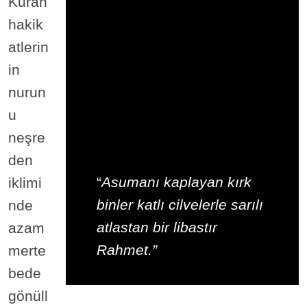
Kuran
hakik
atlerin
in
nurun
u
neşre
den
“
Asumanı kaplayan kırk
iklimi
binler katlı cilvelerle sarılı
nde
atlastan bir libastır
azam
Rahmet.”
merte
bede
gönüll