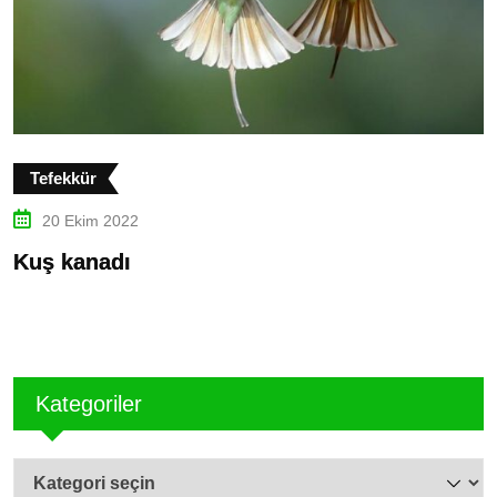
Tefekkür
20 Ekim 2022
Kuş kanadı
S
Kategoriler
Kategoriler