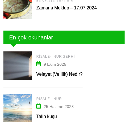
KUŞ SÜTÜ YAZILARI
Zamana Mektup – 17.07.2024
En çok okunanlar
RISALE-I NUR ŞERHI
9 Ekim 2025
Velayet (Velilik) Nedir?
RISALE-I NUR
25 Haziran 2023
Talih kuşu