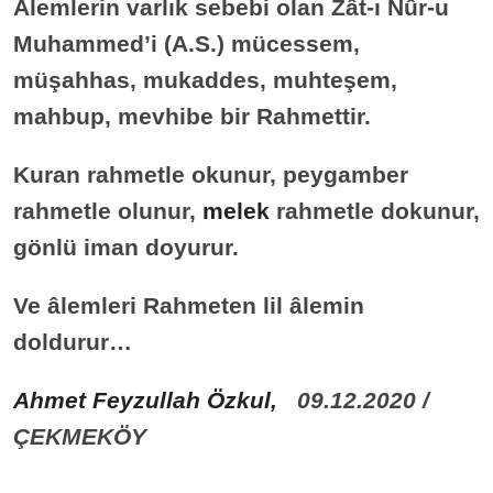
Âlemlerin varlık sebebi olan Zât-ı Nûr-u
Muhammed’i (A.S.) mücessem,
müşahhas, mukaddes, muhteşem,
mahbup, mevhibe bir Rahmettir.
Kuran rahmetle okunur, peygamber
rahmetle olunur,
melek
rahmetle dokunur,
gönlü iman doyurur.
Ve âlemleri Rahmeten lil âlemin
doldurur…
Ahmet Feyzullah Özkul,
09.12.2020 /
ÇEKMEKÖY