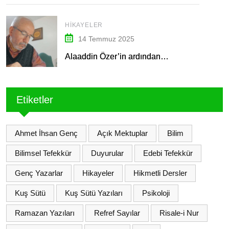
HIKAYELER
14 Temmuz 2025
Alaaddin Özer’in ardından…
Etiketler
Ahmet İhsan Genç
Açık Mektuplar
Bilim
Bilimsel Tefekkür
Duyurular
Edebi Tefekkür
Genç Yazarlar
Hikayeler
Hikmetli Dersler
Kuş Sütü
Kuş Sütü Yazıları
Psikoloji
Ramazan Yazıları
Refref Sayılar
Risale-i Nur