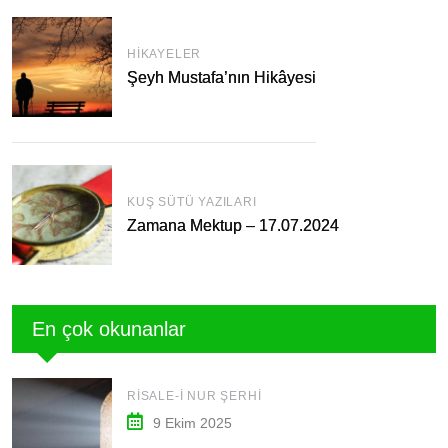
HIKAYELER
Şeyh Mustafa’nın Hikâyesi
KUŞ SÜTÜ YAZILARI
Zamana Mektup – 17.07.2024
En çok okunanlar
RISALE-I NUR ŞERHI
9 Ekim 2025