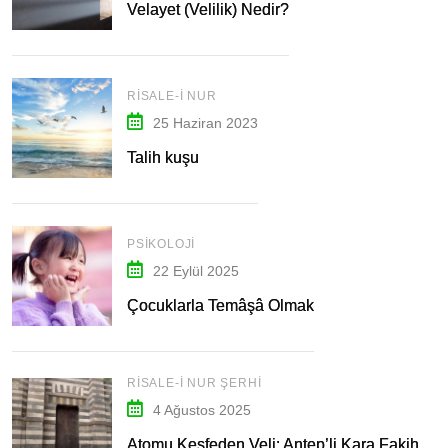
Velayet (Velilik) Nedir?
RISALE-I NUR
25 Haziran 2023
Talih kuşu
PSIKOLOJI
22 Eylül 2025
Çocuklarla Temâşâ Olmak
RISALE-I NUR ŞERHI
4 Ağustos 2025
Atomu Keşfeden Veli: Antep’li Kara Fakih