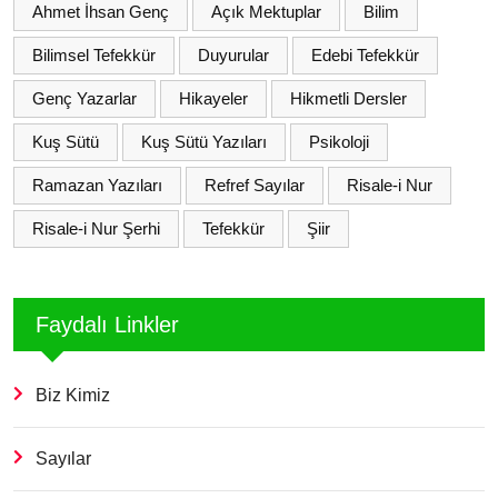
Ahmet İhsan Genç
Açık Mektuplar
Bilim
Bilimsel Tefekkür
Duyurular
Edebi Tefekkür
Genç Yazarlar
Hikayeler
Hikmetli Dersler
Kuş Sütü
Kuş Sütü Yazıları
Psikoloji
Ramazan Yazıları
Refref Sayılar
Risale-i Nur
Risale-i Nur Şerhi
Tefekkür
Şiir
Faydalı Linkler
Biz Kimiz
Sayılar