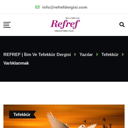
Skip
info@refrefdergisi.com
to
content
REFREF | İlim Ve Tefekkür Dergisi
Yazılar
Tefekkür
Varlıklanmak
Tefekkür