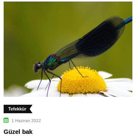
Tefekkür
1 Haziran 2022
Güzel bak
K