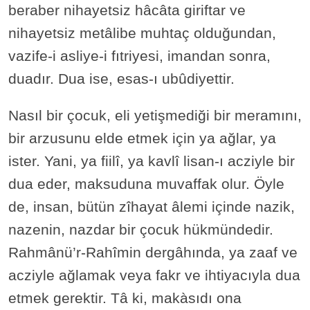
beraber nihayetsiz hâcâta giriftar ve
nihayetsiz metâlibe muhtaç olduğundan,
vazife-i asliye-i fıtriyesi, imandan sonra,
duadır. Dua ise, esas-ı ubûdiyettir.
Nasıl bir çocuk, eli yetişmediği bir meramını,
bir arzusunu elde etmek için ya ağlar, ya
ister. Yani, ya fiilî, ya kavlî lisan-ı acziyle bir
dua eder, maksuduna muvaffak olur. Öyle
de, insan, bütün zîhayat âlemi içinde nazik,
nazenin, nazdar bir çocuk hükmündedir.
Rahmânü’r-Rahîmin dergâhında, ya zaaf ve
acziyle ağlamak veya fakr ve ihtiyacıyla dua
etmek gerektir. Tâ ki, makàsıdı ona