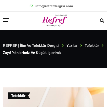
Skip
info@refrefdergisi.com
to
content
REFREF | İlim Ve Tefekkür Dergisi
Yazılar
Tefekkür
Zayıf Yönlerimiz Ve Küçük Işlerimiz
Tefekkür