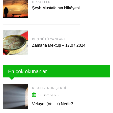
HIKAYELER
Şeyh Mustafa’nın Hikâyesi
KUŞ SÜTÜ YAZILARI
Zamana Mektup – 17.07.2024
En çok okunanlar
RISALE-I NUR ŞERHI
9 Ekim 2025
Velayet (Velilik) Nedir?