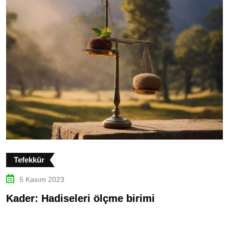
Tefekkür
5 Kasım 2023
Kader: Hadiseleri ölçme birimi
T