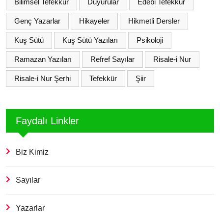
Bilimsel Tefekkür
Duyurular
Edebi Tefekkür
Genç Yazarlar
Hikayeler
Hikmetli Dersler
Kuş Sütü
Kuş Sütü Yazıları
Psikoloji
Ramazan Yazıları
Refref Sayılar
Risale-i Nur
Risale-i Nur Şerhi
Tefekkür
Şiir
Faydalı Linkler
Biz Kimiz
Sayılar
Yazarlar