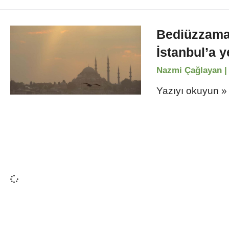
Bediüzzaman
İstanbul’a y
Nazmi Çağlayan
Yazıyı okuyun »