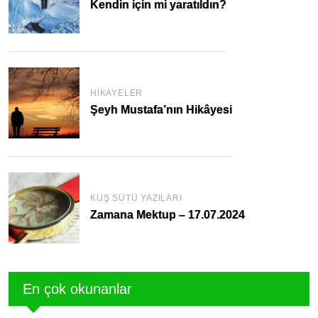
Kendin için mi yaratıldın?
HIKAYELER
Şeyh Mustafa’nın Hikâyesi
KUŞ SÜTÜ YAZILARI
Zamana Mektup – 17.07.2024
En çok okunanlar