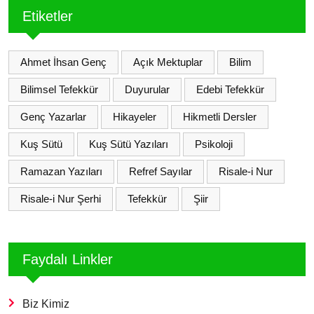
Etiketler
Ahmet İhsan Genç
Açık Mektuplar
Bilim
Bilimsel Tefekkür
Duyurular
Edebi Tefekkür
Genç Yazarlar
Hikayeler
Hikmetli Dersler
Kuş Sütü
Kuş Sütü Yazıları
Psikoloji
Ramazan Yazıları
Refref Sayılar
Risale-i Nur
Risale-i Nur Şerhi
Tefekkür
Şiir
Faydalı Linkler
Biz Kimiz