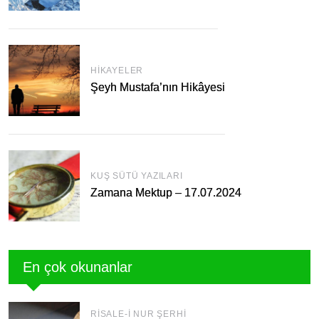
HIKAYELER
Şeyh Mustafa’nın Hikâyesi
KUŞ SÜTÜ YAZILARI
Zamana Mektup – 17.07.2024
En çok okunanlar
RISALE-I NUR ŞERHI