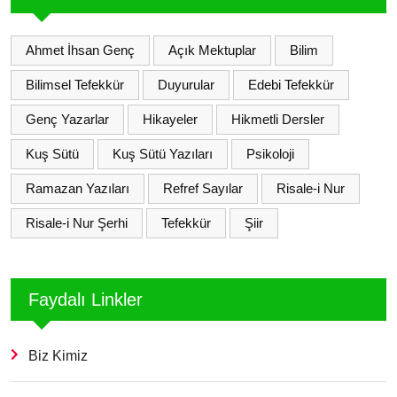
Ahmet İhsan Genç
Açık Mektuplar
Bilim
Bilimsel Tefekkür
Duyurular
Edebi Tefekkür
Genç Yazarlar
Hikayeler
Hikmetli Dersler
Kuş Sütü
Kuş Sütü Yazıları
Psikoloji
Ramazan Yazıları
Refref Sayılar
Risale-i Nur
Risale-i Nur Şerhi
Tefekkür
Şiir
Faydalı Linkler
Biz Kimiz