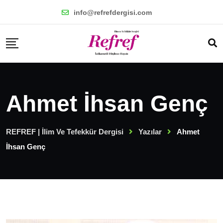
Skip
info@refrefdergisi.com
to
content
Ahmet İhsan Genç
REFREF | İlim Ve Tefekkür Dergisi
Yazılar
Ahmet
İhsan Genç