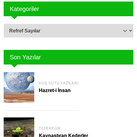
Kategoriler
Son Yazılar
KUŞ SÜTÜ YAZILARI
Hazret-i İnsan
TEFEKKÜR
Kaynaştıran Kederler