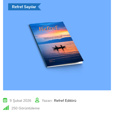
Refref Sayılar
9 Şubat 2026
Yazarı:
Refref Editörü
250
Görüntüleme