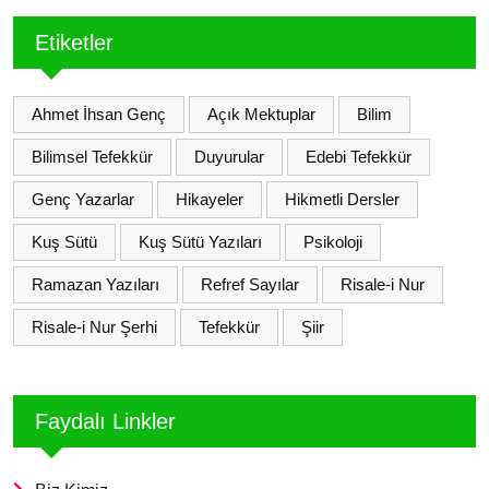
Etiketler
Ahmet İhsan Genç
Açık Mektuplar
Bilim
Bilimsel Tefekkür
Duyurular
Edebi Tefekkür
Genç Yazarlar
Hikayeler
Hikmetli Dersler
Kuş Sütü
Kuş Sütü Yazıları
Psikoloji
Ramazan Yazıları
Refref Sayılar
Risale-i Nur
Risale-i Nur Şerhi
Tefekkür
Şiir
Faydalı Linkler