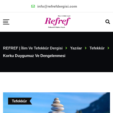
Skip
info@refrefdergisi.com
to
content
REFREF | İlim Ve Tefekkür Dergisi
Yazılar
Tefekkür
Korku Duygumuz Ve Dengelenmesi
Tefekkür