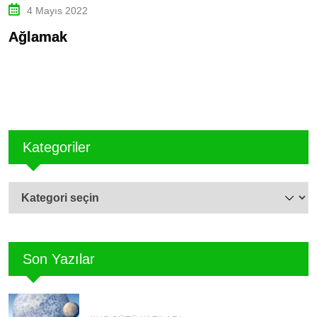
4 Mayıs 2022
Ağlamak
M
v
Kategoriler
Kategoriler
Son Yazılar