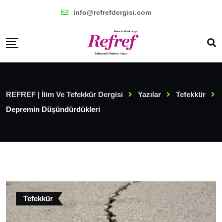
Skip
info@refrefdergisi.com
to
content
REFREF | İlim Ve Tefekkür Dergisi
Yazılar
Tefekkür
Depremin Düşündürdükleri
Tefekkür