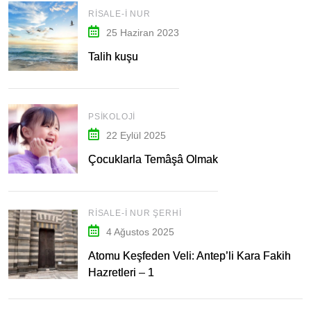
RISALE-I NUR
25 Haziran 2023
Talih kuşu
PSIKOLOJI
22 Eylül 2025
Çocuklarla Temâşâ Olmak
RISALE-I NUR ŞERHI
4 Ağustos 2025
Atomu Keşfeden Veli: Antep’li Kara Fakih
Hazretleri – 1