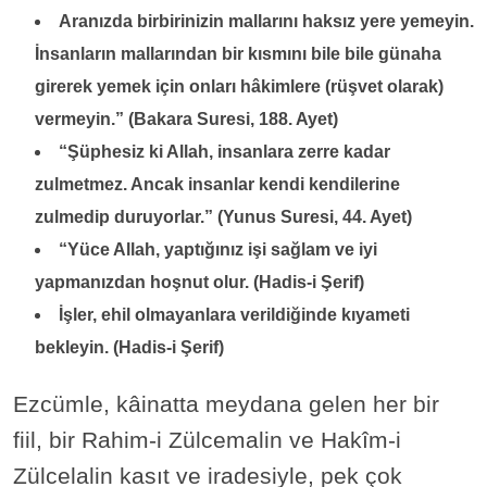
Aranızda birbirinizin mallarını haksız yere yemeyin.
İnsanların mallarından bir kısmını bile bile günaha
girerek yemek için onları hâkimlere (rüşvet olarak)
vermeyin.” (Bakara Suresi, 188. Ayet)
“Şüphesiz ki Allah, insanlara zerre kadar
zulmetmez. Ancak insanlar kendi kendilerine
zulmedip duruyorlar.” (Yunus Suresi, 44. Ayet)
“Yüce Allah, yaptığınız işi sağlam ve iyi
yapmanızdan hoşnut olur. (Hadis-i Şerif)
İşler, ehil olmayanlara verildiğinde kıyameti
bekleyin. (Hadis-i Şerif)
Ezcümle, kâinatta meydana gelen her bir
fiil, bir Rahim-i Zülcemalin ve Hakîm-i
Zülcelalin kasıt ve iradesiyle, pek çok