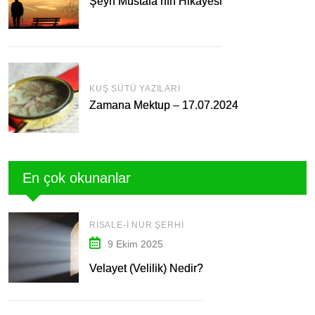
Şeyh Mustafa’nın Hikâyesi
KUŞ SÜTÜ YAZILARI
Zamana Mektup – 17.07.2024
En çok okunanlar
RISALE-I NUR ŞERHI
9 Ekim 2025
Velayet (Velilik) Nedir?