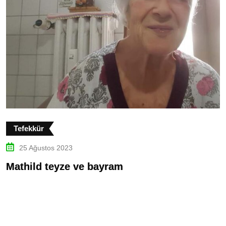
Tefekkür
25 Ağustos 2023
Mathild teyze ve bayram
K