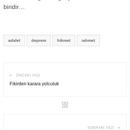
biridir…
adalet
deprem
hikmet
rahmet
ÖNCEKI YAZI
Fikirden karara yolculuk
SONRAKI YAZI