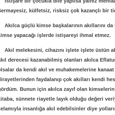
İstişare bir çocukla bile yapılsa yalnız menfaat
Sermayesiz, külfetsiz, risksiz çok kazançlı bir t
Akılca güçlü kimse başkalarının akıllarını da 
kimse yapacağı işlerde istişareyi ihmal etmez.
Akıl melekesini, cihazını işlete işlete üstün 
akıl derecesi kazanabilmiş olanları akılca Eflat
olsalar da kendi akıl ve muhakemelerine kanaat
dirayetlerinden faydalanıp çok akılları kendi hes
gördüm. Bunun için akılca zayıf olan kimselerin 
kitaba, sünnete riayetle layık olduğu değeri veri
kelamıyla insanlığa akıl edebilsinler diye yolları