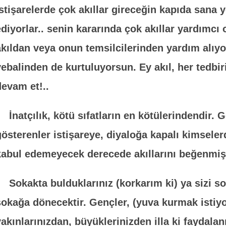
istişarelerde çok akıllar gireceğin kapıda sana yo
ediyorlar.. senin kararında çok akıllar yardımcı 
akıldan veya onun temsilcilerinden yardım alıyo
vebalinden de kurtuluyorsun. Ey akıl, her tedbiri
devam et!..
İnatçılık, kötü sıfatların en kötülerindendir. G
gösterenler istişareye, diyaloğa kapalı kimseler
kabul edemeyecek derecede akıllarını beğenmiş a
Sokakta bulduklarınız (korkarım ki) ya sizi s
sokağa dönecektir. Gençler, (yuva kurmak istiyo
yakınlarınızdan, büyüklerinizden illa ki faydalanı