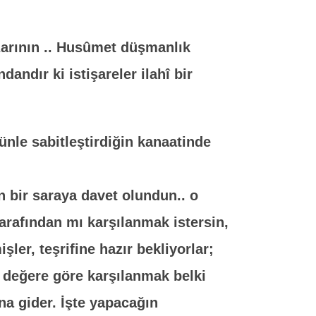
azarının .. Husûmet düşmanlık
dandır ki istişareler ilahî bir
nle sabitleştirdiğin kanaatinde
en bir saraya davet olundun.. o
tarafından mı karşılanmak istersin,
ler, teşrifine hazır bekliyorlar;
n değere göre karşılanmak belki
a gider. İşte yapacağın