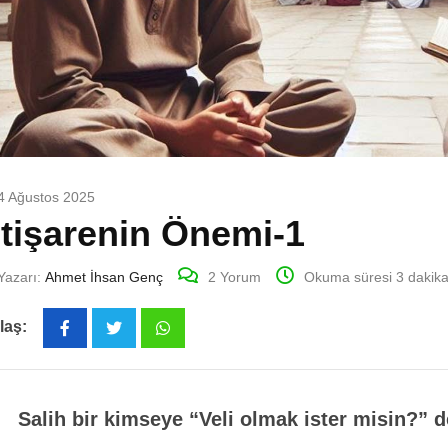
4 Ağustos 2025
stişarenin Önemi-1
Yazarı:
Ahmet İhsan Genç
2
Yorum
Okuma süresi 3 dakik
laş:
Whatsapp
Salih bir kimseye “Veli olmak ister misin?” d