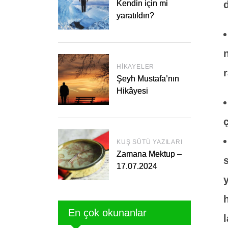
Kendin için mi
yaratıldın?
n
HIKAYELER
Şeyh Mustafa’nın
Hikâyesi
KUŞ SÜTÜ YAZILARI
Zamana Mektup –
17.07.2024
En çok okunanlar