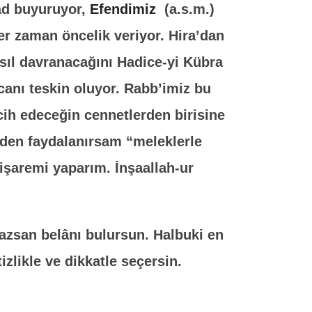
rşad buyuruyor,
Efendimiz
(a.s.m.)
er zaman öncelik veriyor. Hira’dan
sıl davranacağını Hadice-yi Kübra
ecanı teskin oluyor. Rabb’imiz bu
ih edeceğin cennetlerden birisine
den faydalanırsam “meleklerle
stişaremi yaparım. İnşaallah-ur
azsan belânı bulursun. Halbuki en
izlikle ve dikkatle seçersin.