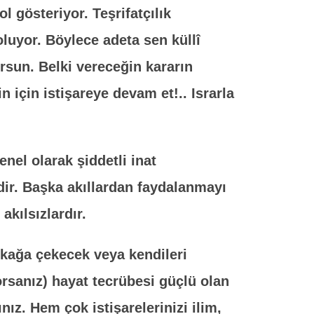
l gösteriyor. Teşrifatçılık
oluyor. Böylece adeta sen küllî
rsun. Belki vereceğin kararın
n için istişareye devam et!.. Israrla
enel olarak şiddetli inat
dir. Başka akıllardan faydalanmayı
kılsızlardır.
okağa çekecek veya kendileri
rsanız) hayat tecrübesi güçlü olan
nız. Hem çok istişarelerinizi ilim,