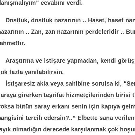
danışmalıyım” cevabını verdi.
Dostluk, dostluk nazarının .. Haset, haset n
azarının .. Zan, zan nazarının perdeleridir .. Bun
rahmettir.
Araştırma ve istişare yapmadan, kendi görüşü
çok fazla yanılabilirsin.
İstişaresiz akla veya sahibine sorulsa ki, “S
saraya girerken teşrifat hizmetçilerinden birisi 
yoksa bütün saray erkanı senin için kapıya gelmiş
hangisini tercih edersin?..” Elbette sana verile
layık olmadığın derecede karşılanmak çok hoşun