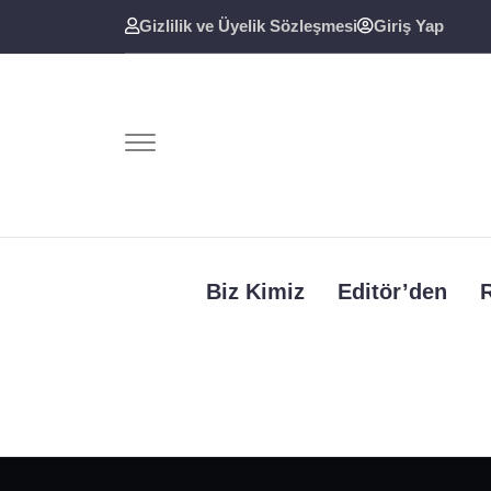
Skip
Gizlilik ve Üyelik Sözleşmesi
Giriş Yap
to
content
Biz Kimiz
Editör’den
R