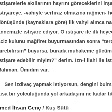
istişarelerle akıllarının hayrını göreceklerini i
istişareye, -vahiyle serfiraz olmazına rağmen- h
dönüşünde (kaynaklara göre) ilk vahyi alınca na
annemizle istişare ediyor. O istişare ile ilk hey
aciz kulunu mağfiret buyurmasından sonra “terc
girebilirsin” buyursa, burada muhakeme gücüm
istişare edebilir miyim?” derim. İzn-i ilahi ile i
Rahman. Ümidim var.
Sen izdivaç yapmak istiyorsun, dengini bulm
kısa bir yolculuğunda yol arkadaşını ne kadar tit
med İhsan Genç
/ Kuş Sütü