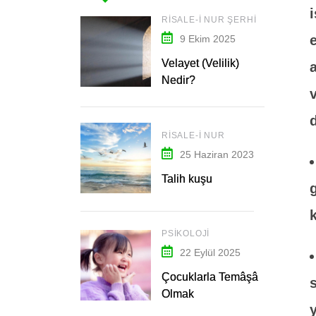
RISALE-I NUR ŞERHI
9 Ekim 2025
Velayet (Velilik)
Nedir?
RISALE-I NUR
25 Haziran 2023
Talih kuşu
PSIKOLOJI
22 Eylül 2025
Çocuklarla Temâşâ
Olmak