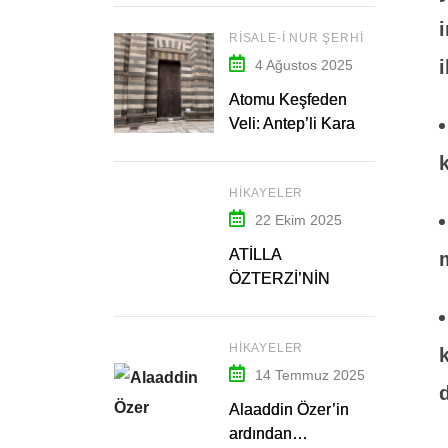
i
RISALE-I NUR ŞERHI
4 Ağustos 2025
Atomu Keşfeden
Veli: Antep’li Kara
Fakih Hazretleri – 1
HIKAYELER
22 Ekim 2025
ATİLLA
ÖZTERZİ’NİN
ARDINDAN…
HIKAYELER
14 Temmuz 2025
Alaaddin Özer’in
ardından…