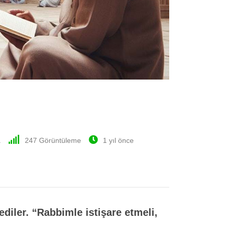
a
247
Görüntüleme
1 yıl önce
ediler. “Rabbimle istişare etmeli,