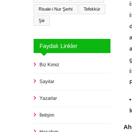
Risale-i Nur Şerhi
Tefekkür
Şiir
Faydalı Linkler
Biz Kimiz
Sayılar
Yazarlar
İletişim
Ah
Hesabım