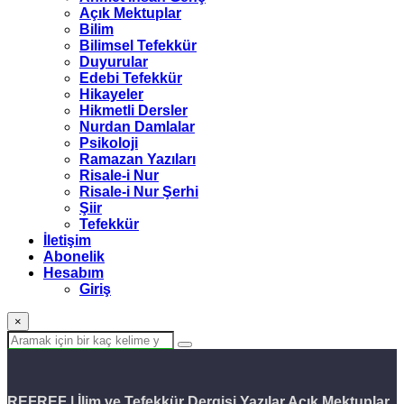
Açık Mektuplar
Bilim
Bilimsel Tefekkür
Duyurular
Edebi Tefekkür
Hikayeler
Hikmetli Dersler
Nurdan Damlalar
Psikoloji
Ramazan Yazıları
Risale-i Nur
Risale-i Nur Şerhi
Şiir
Tefekkür
İletişim
Abonelik
Hesabım
Giriş
×
REFREF | İlim ve Tefekkür Dergisi
Yazılar
Açık Mektuplar