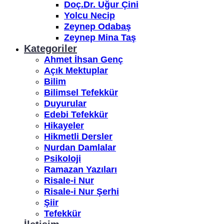
Doç.Dr. Uğur Çini
Yolcu Necip
Zeynep Odabaş
Zeynep Mina Taş
Kategoriler
Ahmet İhsan Genç
Açık Mektuplar
Bilim
Bilimsel Tefekkür
Duyurular
Edebi Tefekkür
Hikayeler
Hikmetli Dersler
Nurdan Damlalar
Psikoloji
Ramazan Yazıları
Risale-i Nur
Risale-i Nur Şerhi
Şiir
Tefekkür