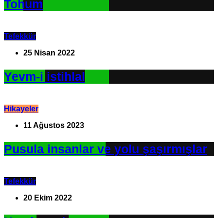
Tohum
Tefekkür
25 Nisan 2022
Yevm-i istihlal
Hikayeler
11 Ağustos 2023
Pusula insanlar ve yolu şaşırmışlar
Tefekkür
20 Ekim 2022