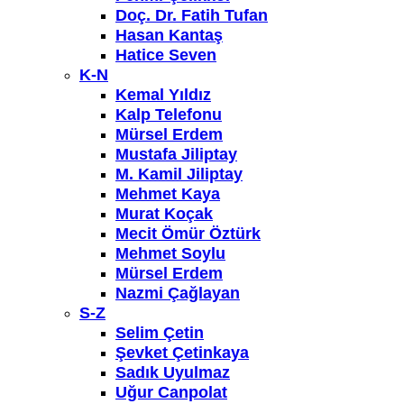
Doç. Dr. Fatih Tufan
Hasan Kantaş
Hatice Seven
K-N
Kemal Yıldız
Kalp Telefonu
Mürsel Erdem
Mustafa Jiliptay
M. Kamil Jiliptay
Mehmet Kaya
Murat Koçak
Mecit Ömür Öztürk
Mehmet Soylu
Mürsel Erdem
Nazmi Çağlayan
S-Z
Selim Çetin
Şevket Çetinkaya
Sadık Uyulmaz
Uğur Canpolat