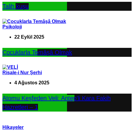
Talih kuşu
Psikoloji
22 Eylül 2025
Çocuklarla Temâşâ Olmak
Risale-i Nur Şerhi
4 Ağustos 2025
Atomu Keşfeden Veli: Antep’li Kara Fakih
Hazretleri – 1
Hikayeler