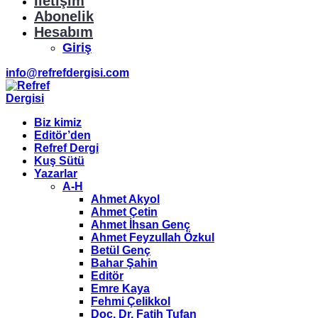
İletişim
Abonelik
Hesabım
Giriş
info@refrefdergisi.com
Biz kimiz
Editör’den
Refref Dergi
Kuş Sütü
Yazarlar
A-H
Ahmet Akyol
Ahmet Çetin
Ahmet İhsan Genç
Ahmet Feyzullah Özkul
Betül Genç
Bahar Şahin
Editör
Emre Kaya
Fehmi Çelikkol
Doç. Dr. Fatih Tufan