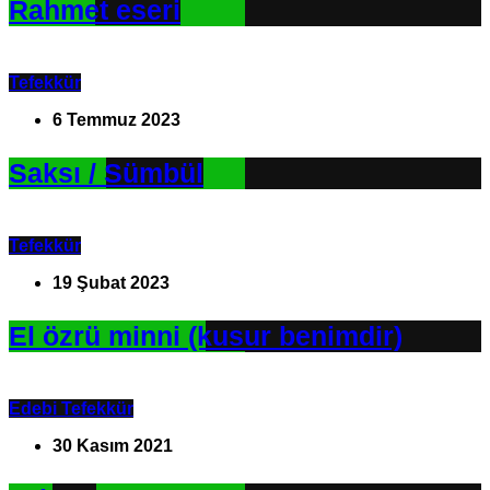
Rahmet eseri
Tefekkür
6 Temmuz 2023
Saksı / Sümbül
Tefekkür
19 Şubat 2023
El özrü minni (kusur benimdir)
Edebi Tefekkür
30 Kasım 2021