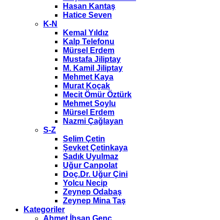
Hasan Kantaş
Hatice Seven
K-N
Kemal Yıldız
Kalp Telefonu
Mürsel Erdem
Mustafa Jiliptay
M. Kamil Jiliptay
Mehmet Kaya
Murat Koçak
Mecit Ömür Öztürk
Mehmet Soylu
Mürsel Erdem
Nazmi Çağlayan
S-Z
Selim Çetin
Şevket Çetinkaya
Sadık Uyulmaz
Uğur Canpolat
Doç.Dr. Uğur Çini
Yolcu Necip
Zeynep Odabaş
Zeynep Mina Taş
Kategoriler
Ahmet İhsan Genç