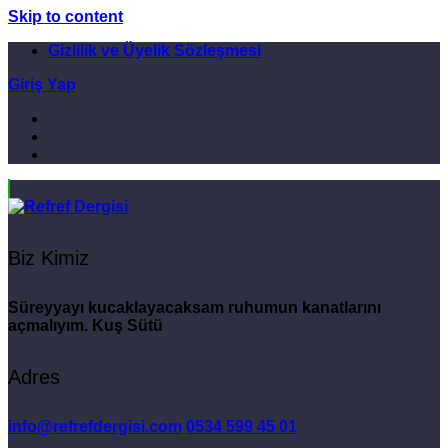
Skip to content
Gizlilik ve Üyelik Sözleşmesi
Giriş Yap
Biz Kimiz
Süreyyayı kucaklayacaksam ruhumun kanatlarını
açmalıyım. Kuş Sütü
Adres
info@refrefdergisi.com
0534 599 45 01