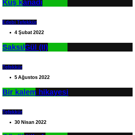
Kuş kanadı
Edebi Tefekkür
4 Şubat 2022
Saksı/Gül (II)
Tefekkür
5 Ağustos 2022
Bir kalem hikayesi
Tefekkür
30 Nisan 2022