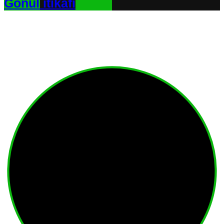
Gönül itikafı