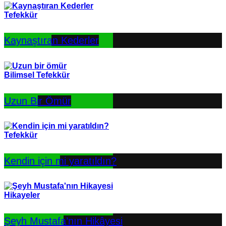
Tefekkür
Kaynaştıran Kederler
Bilimsel Tefekkür
Uzun Bir Ömür
Tefekkür
Kendin için mi yaratıldın?
Hikayeler
Şeyh Mustafa’nın Hikâyesi