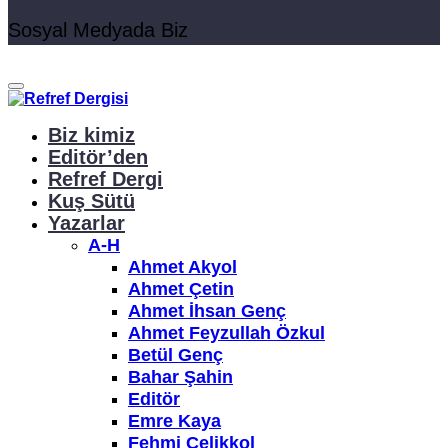
Sosyal Medyada Biz
Biz kimiz
Editör’den
Refref Dergi
Kuş Sütü
Yazarlar
A-H
Ahmet Akyol
Ahmet Çetin
Ahmet İhsan Genç
Ahmet Feyzullah Özkul
Betül Genç
Bahar Şahin
Editör
Emre Kaya
Fehmi Çelikkol