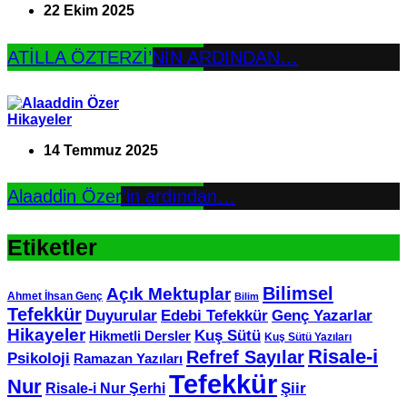
22 Ekim 2025
ATİLLA ÖZTERZİ’NİN ARDINDAN…
Hikayeler
14 Temmuz 2025
Alaaddin Özer’in ardından…
Etiketler
Bilimsel
Açık Mektuplar
Ahmet İhsan Genç
Bilim
Tefekkür
Edebi Tefekkür
Duyurular
Genç Yazarlar
Hikayeler
Kuş Sütü
Hikmetli Dersler
Kuş Sütü Yazıları
Risale-i
Refref Sayılar
Psikoloji
Ramazan Yazıları
Tefekkür
Nur
Şiir
Risale-i Nur Şerhi