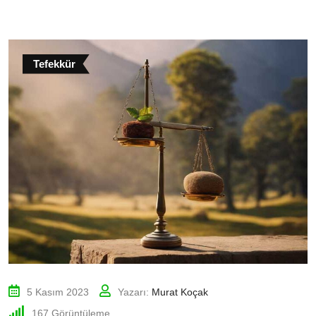
Tefekkür
5 Kasım 2023
Yazarı:
Murat Koçak
167
Görüntüleme