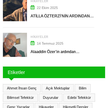
HIKAYELER
22 Ekim 2025
ATİLLA ÖZTERZİ’NİN ARDINDAN…
HIKAYELER
14 Temmuz 2025
Alaaddin Özer’in ardından…
Etiketler
Ahmet İhsan Genç
Açık Mektuplar
Bilim
Bilimsel Tefekkür
Duyurular
Edebi Tefekkür
Genç Yazarlar
Hikayeler
Hikmetli Dersler