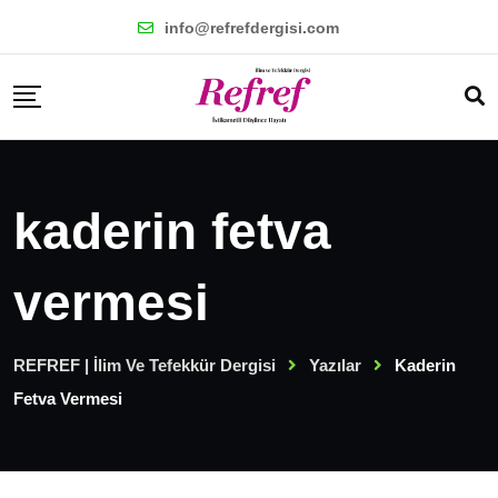
Skip
info@refrefdergisi.com
to
content
kaderin fetva
vermesi
REFREF | İlim Ve Tefekkür Dergisi
Yazılar
Kaderin
Fetva Vermesi