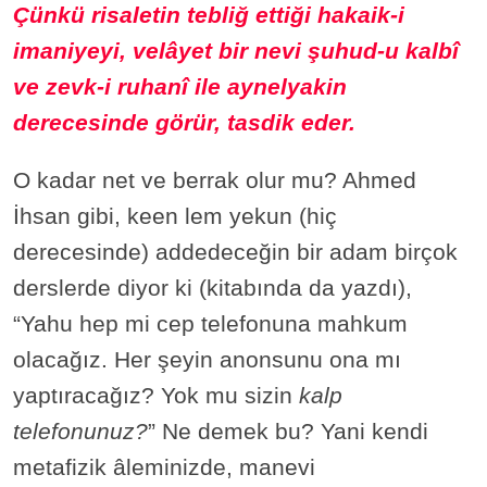
Çünkü risaletin tebliğ ettiği hakaik-i
imaniyeyi, velâyet bir nevi şuhud-u kalbî
ve zevk-i ruhanî ile aynelyakin
derecesinde görür, tasdik eder.
O kadar net ve berrak olur mu? Ahmed
İhsan gibi, keen lem yekun (hiç
derecesinde) addedeceğin bir adam birçok
derslerde diyor ki (kitabında da yazdı),
“Yahu hep mi cep telefonuna mahkum
olacağız. Her şeyin anonsunu ona mı
yaptıracağız? Yok mu sizin
kalp
telefonunuz?
” Ne demek bu? Yani kendi
metafizik âleminizde, manevi