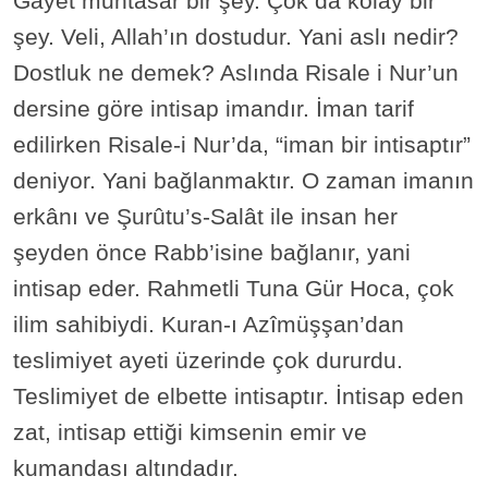
Gayet muhtasar bir şey. Çok da kolay bir
şey. Veli, Allah’ın dostudur. Yani aslı nedir?
Dostluk ne demek? Aslında Risale i Nur’un
dersine göre intisap imandır. İman tarif
edilirken Risale-i Nur’da, “iman bir intisaptır”
deniyor. Yani bağlanmaktır. O zaman imanın
erkânı ve Şurûtu’s-Salât ile insan her
şeyden önce Rabb’isine bağlanır, yani
intisap eder. Rahmetli Tuna Gür Hoca, çok
ilim sahibiydi. Kuran-ı Azîmüşşan’dan
teslimiyet ayeti üzerinde çok dururdu.
Teslimiyet de elbette intisaptır. İntisap eden
zat, intisap ettiği kimsenin emir ve
kumandası altındadır.