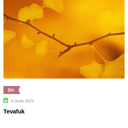
Şiir
4 Ocak 2022
Tevafuk
M