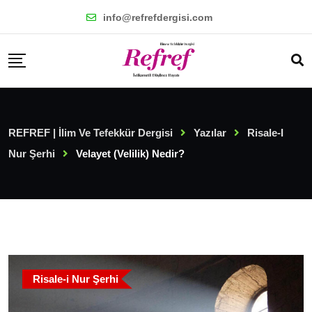
Skip
info@refrefdergisi.com
to
content
REFREF | İlim Ve Tefekkür Dergisi
Yazılar
Risale-I
Nur Şerhi
Velayet (Velilik) Nedir?
Risale-i Nur Şerhi