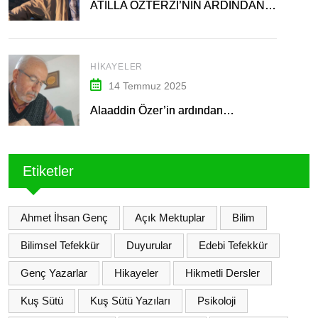
ATİLLA ÖZTERZİ’NİN ARDINDAN…
HIKAYELER
14 Temmuz 2025
Alaaddin Özer’in ardından…
Etiketler
Ahmet İhsan Genç
Açık Mektuplar
Bilim
Bilimsel Tefekkür
Duyurular
Edebi Tefekkür
Genç Yazarlar
Hikayeler
Hikmetli Dersler
Kuş Sütü
Kuş Sütü Yazıları
Psikoloji