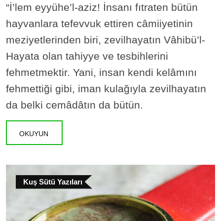
“İ’lem eyyühe’l-aziz! İnsanı fıtraten bütün
hayvanlara tefevvuk ettiren câmiiyetinin
meziyetlerinden biri, zevilhayatın Vâhibü’l-
Hayata olan tahiyye ve tesbihlerini
fehmetmektir. Yani, insan kendi kelâmını
fehmettiği gibi, iman kulağıyla zevilhayatın
da belki cemâdâtın da bütün.
OKUYUN
Kuş Sütü Yazıları