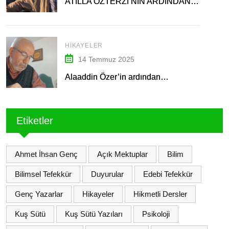
ATİLLA ÖZTERZİ’NİN ARDINDAN…
HIKAYELER
14 Temmuz 2025
Alaaddin Özer’in ardından…
Etiketler
Ahmet İhsan Genç
Açık Mektuplar
Bilim
Bilimsel Tefekkür
Duyurular
Edebi Tefekkür
Genç Yazarlar
Hikayeler
Hikmetli Dersler
Kuş Sütü
Kuş Sütü Yazıları
Psikoloji