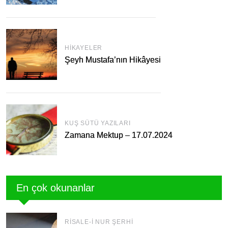
HIKAYELER
Şeyh Mustafa’nın Hikâyesi
KUŞ SÜTÜ YAZILARI
Zamana Mektup – 17.07.2024
En çok okunanlar
RISALE-I NUR ŞERHI