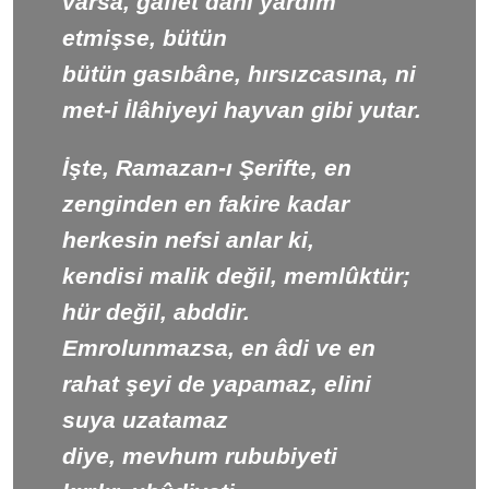
varsa, gaflet dahi yardım
etmişse, bütün
bütün gasıbâne, hırsızcasına, ni
met-i İlâhiyeyi hayvan gibi yutar.
İşte, Ramazan-ı Şerifte, en
zenginden en fakire kadar
herkesin nefsi anlar ki,
kendisi malik değil, memlûktür;
hür değil, abddir.
Emrolunmazsa, en âdi ve en
rahat şeyi de yapamaz, elini
suya uzatamaz
diye, mevhum rububiyeti