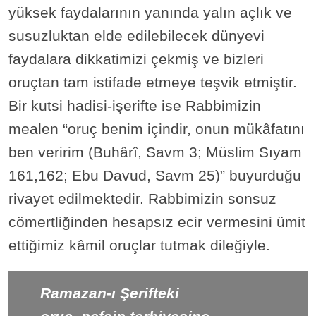
yüksek faydalarının yanında yalın açlık ve
susuzluktan elde edilebilecek dünyevi
faydalara dikkatimizi çekmiş ve bizleri
oruçtan tam istifade etmeye teşvik etmiştir.
Bir kutsi hadisi-işerifte ise Rabbimizin
mealen “oruç benim içindir, onun mükâfatını
ben veririm (Buhârî, Savm 3; Müslim Sıyam
161,162; Ebu Davud, Savm 25)” buyurduğu
rivayet edilmektedir. Rabbimizin sonsuz
cömertliğinden hesapsız ecir vermesini ümit
ettiğimiz kâmil oruçlar tutmak dileğiyle.
Ramazan-ı Şerifteki