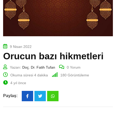
9 Nisan 2022
Orucun bazı hikmetleri
Yazarı:
Doç. Dr. Fatih Tufan
0
Yorum
Okuma süresi 4 dakika
180
Görüntüleme
4 yıl önce
Paylaş:
Whatsapp