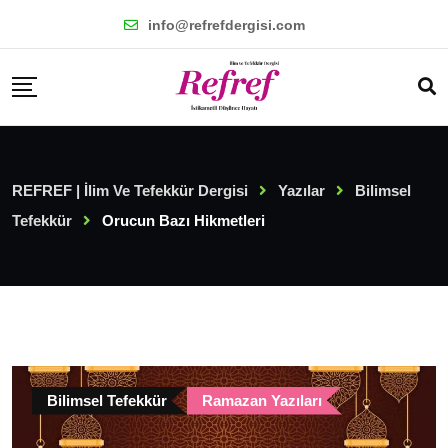
Skip
info@refrefdergisi.com
to
content
REFREF | İlim Ve Tefekkür Dergisi
Yazılar
Bilimsel
Tefekkür
Orucun Bazı Hikmetleri
Bilimsel Tefekkür
Ramazan Yazıları