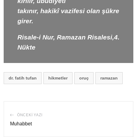
kırılır, ubûdiyeti
takınır, hakikî vazifesi olan şükre
girer.
Risale-i Nur, Ramazan Risalesi,4.
Nükte
dr. fatih tufan
hikmetler
oruç
ramazan
ÖNCEKI YAZI
Muhabbet