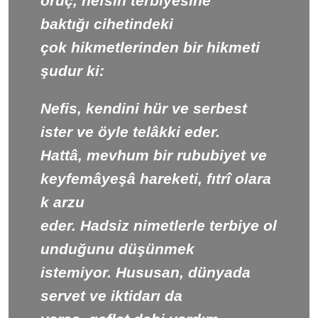
oruç, nefsin terbiyesine
baktığı cihetindeki
çok hikmetlerinden bir hikmeti
şudur ki:
Nefis, kendini hür ve serbest
ister ve öyle telâkki eder.
Hattâ, mevhum bir rububiyet ve
keyfemâyeşâ hareketi, fıtrî olara
k arzu
eder. Hadsiz nimetlerle terbiye ol
unduğunu düşünmek
istemiyor. Hususan, dünyada
servet ve iktidarı da