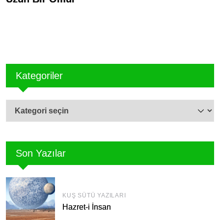
Y
Kategoriler
Kategoriler
Son Yazılar
KUŞ SÜTÜ YAZILARI
Hazret-i İnsan