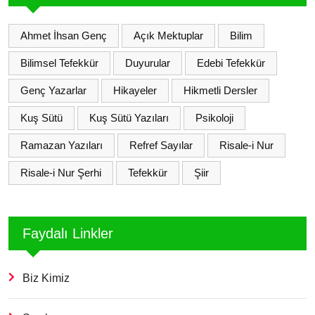
Ahmet İhsan Genç
Açık Mektuplar
Bilim
Bilimsel Tefekkür
Duyurular
Edebi Tefekkür
Genç Yazarlar
Hikayeler
Hikmetli Dersler
Kuş Sütü
Kuş Sütü Yazıları
Psikoloji
Ramazan Yazıları
Refref Sayılar
Risale-i Nur
Risale-i Nur Şerhi
Tefekkür
Şiir
Faydalı Linkler
Biz Kimiz