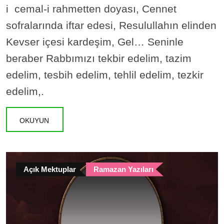
i cemal-i rahmetten doyası, Cennet
sofralarında iftar edesi, Resulullahın elinden
Kevser içesi kardeşim, Gel… Seninle
beraber Rabbımızı tekbir edelim, tazim
edelim, tesbih edelim, tehlil edelim, tezkir
edelim,.
OKUYUN
Açık Mektuplar
Ramazan Yazıları