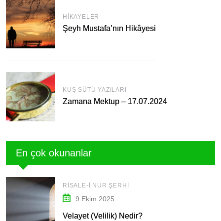
HIKAYELER
Şeyh Mustafa’nın Hikâyesi
KUŞ SÜTÜ YAZILARI
Zamana Mektup – 17.07.2024
En çok okunanlar
RISALE-I NUR ŞERHI
9 Ekim 2025
Velayet (Velilik) Nedir?