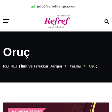
Skip
info@refrefdergisi.com
to
content
Oruç
REFREF | İlim Ve Tefekkür Dergisi
Yazılar
Oruç
Ramazan Yazıları