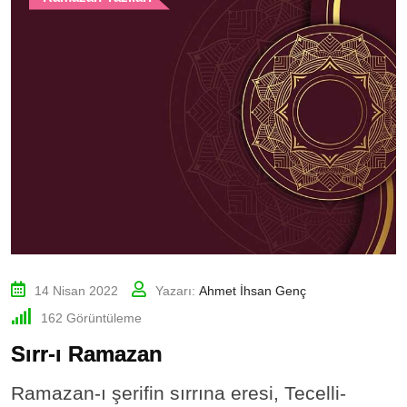
14 Nisan 2022
Yazarı:
Ahmet İhsan Genç
162
Görüntüleme
Sırr-ı Ramazan
Ramazan-ı şerifin sırrına eresi, Tecelli-