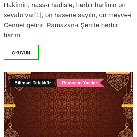
Hakîmin, nass-ı hadisle, herbir harfinin on
sevabı var[1]; on hasene sayılır, on meyve-i
Cennet getirir. Ramazan-ı Şerifte herbir
harfin.
OKUYUN
Bilimsel Tefekkür
Ramazan Yazıları