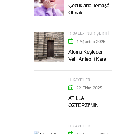
Çocuklarla Temâşâ
Olmak
RISALE-I NUR ŞERHI
4 Ağustos 2025
Atomu Keşfeden
Veli: Antep’li Kara
Fakih Hazretleri – 1
HIKAYELER
22 Ekim 2025
ATİLLA
ÖZTERZİ’NİN
ARDINDAN…
HIKAYELER