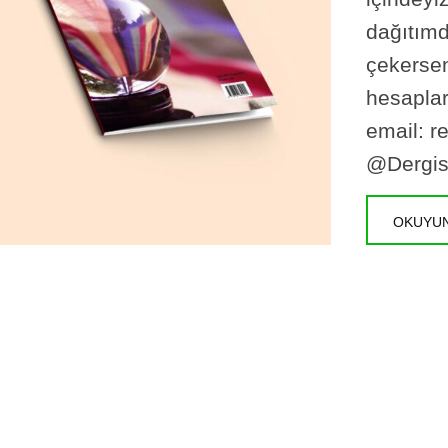
dağıtımd
çekersen
hesaplar
email: r
@Dergisi
OKUYU