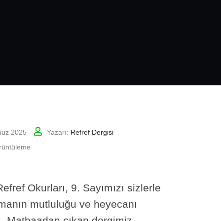
uz 2025
Yazarı:
Refref Dergisi
üntüleme
efref Okurları, 9. Sayımızı sizlerle
rmanın mutluluğu ve heyecanı
z. Matbaadan çıkan dergimiz