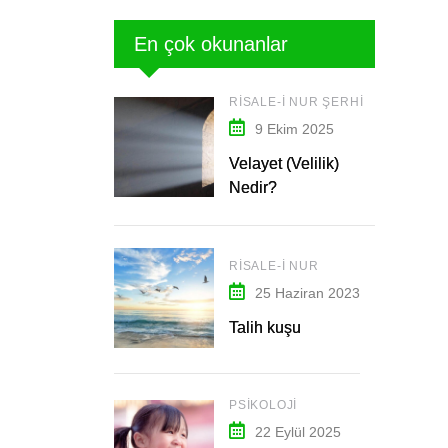
En çok okunanlar
RISALE-I NUR ŞERHI
9 Ekim 2025
Velayet (Velilik)
Nedir?
RISALE-I NUR
25 Haziran 2023
Talih kuşu
PSIKOLOJI
22 Eylül 2025