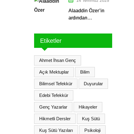
14 Temmuz 2025
Alaaddin Özer’in
ardından…
Etiketler
Ahmet İhsan Genç
Açık Mektuplar
Bilim
Bilimsel Tefekkür
Duyurular
Edebi Tefekkür
Genç Yazarlar
Hikayeler
Hikmetli Dersler
Kuş Sütü
Kuş Sütü Yazıları
Psikoloji