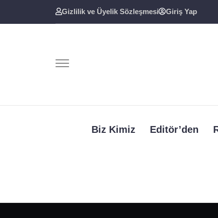
Skip
Gizlilik ve Üyelik Sözleşmesi
Giriş Yap
to
content
Biz Kimiz
Editör’den
R