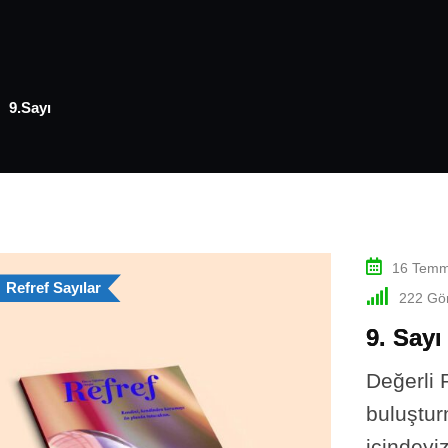
9.Sayı
16 Temm
Refref Sayılar
222
Gör
9. Sayı
Değerli R
buluştu
içindeyi