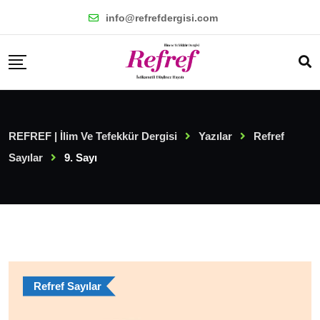
Skip
info@refrefdergisi.com
to
content
REFREF | İlim Ve Tefekkür Dergisi
Yazılar
Refref
Sayılar
9. Sayı
Refref Sayılar