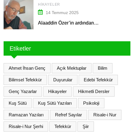
HIKAYELER
14 Temmuz 2025
Alaaddin Özer’in ardından…
Etiketler
Ahmet İhsan Genç
Açık Mektuplar
Bilim
Bilimsel Tefekkür
Duyurular
Edebi Tefekkür
Genç Yazarlar
Hikayeler
Hikmetli Dersler
Kuş Sütü
Kuş Sütü Yazıları
Psikoloji
Ramazan Yazıları
Refref Sayılar
Risale-i Nur
Risale-i Nur Şerhi
Tefekkür
Şiir