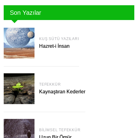
Son Yazılar
KUŞ SÜTÜ YAZILARI
Hazret-i İnsan
TEFEKKÜR
Kaynaştıran Kederler
BILIMSEL TEFEKKÜR
Uzun Bir Ömür