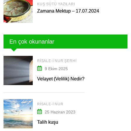
KUŞ SÜTÜ YAZILARI
Zamana Mektup – 17.07.2024
En çok okunanlar
RISALE-I NUR ŞERHI
9 Ekim 2025
Velayet (Velilik) Nedir?
RISALE-I NUR
25 Haziran 2023
Talih kuşu