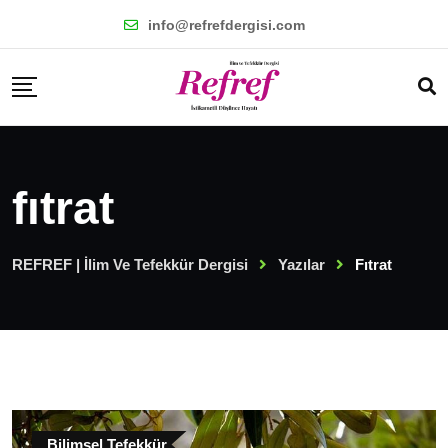
Skip
info@refrefdergisi.com
to
content
fıtrat
REFREF | İlim Ve Tefekkür Dergisi
Yazılar
Fıtrat
Bilimsel Tefekkür