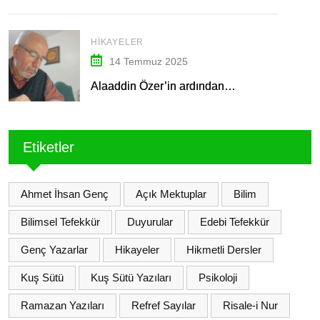
HIKAYELER
14 Temmuz 2025
Alaaddin Özer’in ardından…
Etiketler
Ahmet İhsan Genç
Açık Mektuplar
Bilim
Bilimsel Tefekkür
Duyurular
Edebi Tefekkür
Genç Yazarlar
Hikayeler
Hikmetli Dersler
Kuş Sütü
Kuş Sütü Yazıları
Psikoloji
Ramazan Yazıları
Refref Sayılar
Risale-i Nur