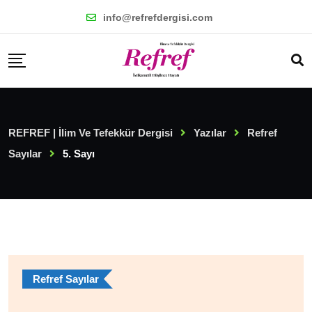
Skip
info@refrefdergisi.com
to
content
REFREF | İlim Ve Tefekkür Dergisi
Yazılar
Refref
Sayılar
5. Sayı
Refref Sayılar