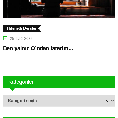
Hikmetli Dersler
25 Eylül 2022
Ben yalnız O’ndan isterim…
3
Kategoriler
Kategoriler