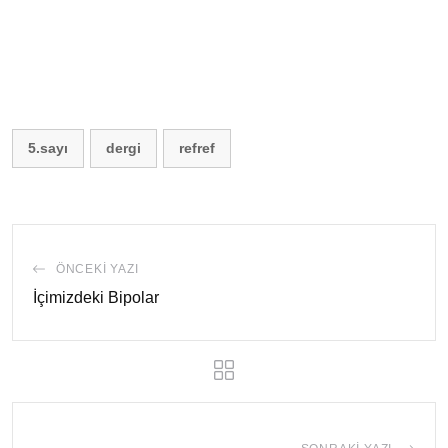
5.sayı
dergi
refref
ÖNCEKI YAZI
İçimizdeki Bipolar