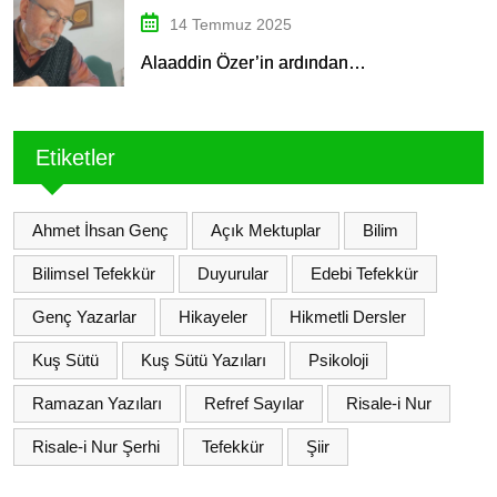
14 Temmuz 2025
Alaaddin Özer’in ardından…
Etiketler
Ahmet İhsan Genç
Açık Mektuplar
Bilim
Bilimsel Tefekkür
Duyurular
Edebi Tefekkür
Genç Yazarlar
Hikayeler
Hikmetli Dersler
Kuş Sütü
Kuş Sütü Yazıları
Psikoloji
Ramazan Yazıları
Refref Sayılar
Risale-i Nur
Risale-i Nur Şerhi
Tefekkür
Şiir