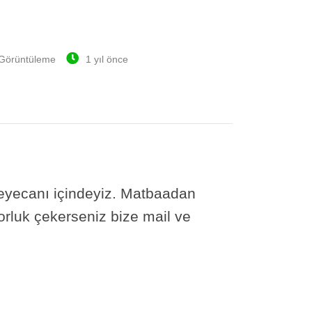
Görüntüleme
1 yıl önce
heyecanı içindeyiz. Matbaadan
rluk çekerseniz bize mail ve