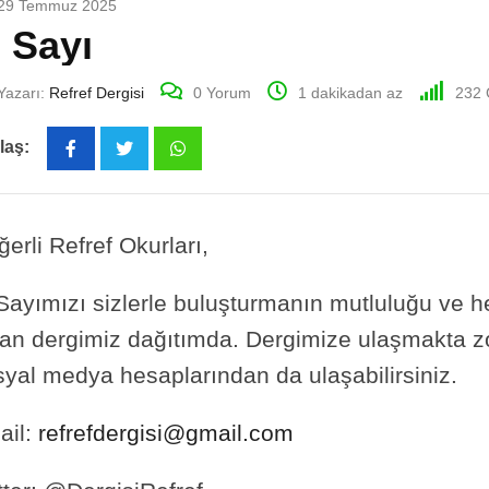
29 Temmuz 2025
. Sayı
Yazarı:
Refref Dergisi
0
Yorum
1 dakikadan az
232
laş:
Whatsapp
erli Refref Okurları,
 Sayımızı sizlerle buluşturmanın mutluluğu ve 
kan dergimiz dağıtımda. Dergimize ulaşmakta zo
syal medya hesaplarından da ulaşabilirsiniz.
ail:
refrefdergisi@gmail.com