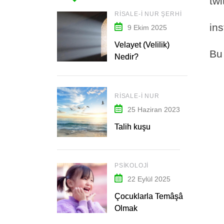
twi
RISALE-I NUR ŞERHI
in
9 Ekim 2025
Velayet (Velilik)
Bu 
Nedir?
RISALE-I NUR
25 Haziran 2023
Talih kuşu
PSIKOLOJI
22 Eylül 2025
Çocuklarla Temâşâ
Olmak