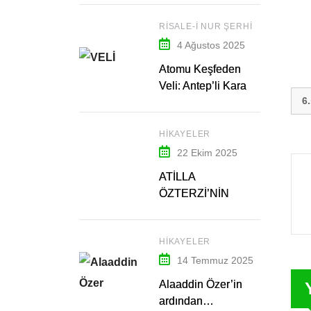
RISALE-I NUR ŞERHI
4 Ağustos 2025
Atomu Keşfeden
Veli: Antep’li Kara
6
Fakih Hazretleri – 1
HIKAYELER
22 Ekim 2025
ATİLLA
ÖZTERZİ’NİN
ARDINDAN…
HIKAYELER
14 Temmuz 2025
Alaaddin Özer’in
ardından…