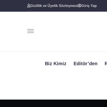
Skip
Gizlilik ve Üyelik Sözleşmesi
Giriş Yap
to
content
Biz Kimiz
Editör’den
R