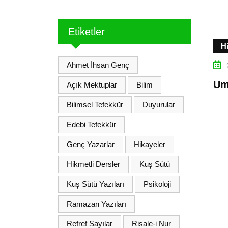
Etiketler
Hi
Ahmet İhsan Genç
Um
Açık Mektuplar
Bilim
Bilimsel Tefekkür
Duyurular
Edebi Tefekkür
Genç Yazarlar
Hikayeler
Hikmetli Dersler
Kuş Sütü
Kuş Sütü Yazıları
Psikoloji
Ramazan Yazıları
Refref Sayılar
Risale-i Nur