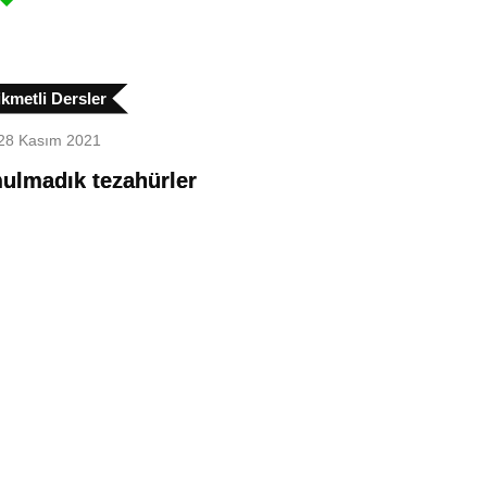
kmetli Dersler
28 Kasım 2021
ulmadık tezahürler