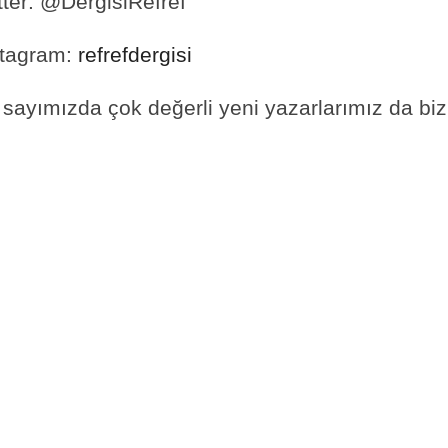
tter: @DergisiRefref
stagram:
refrefdergisi
sayımızda çok değerli yeni yazarlarımız da bizl