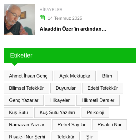
HIKAYELER
14 Temmuz 2025
Alaaddin Özer’in ardından…
Etiketler
Ahmet İhsan Genç
Açık Mektuplar
Bilim
Bilimsel Tefekkür
Duyurular
Edebi Tefekkür
Genç Yazarlar
Hikayeler
Hikmetli Dersler
Kuş Sütü
Kuş Sütü Yazıları
Psikoloji
Ramazan Yazıları
Refref Sayılar
Risale-i Nur
Risale-i Nur Şerhi
Tefekkür
Şiir