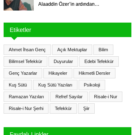
Alaaddin Özer’in ardından…
Etiketler
Ahmet İhsan Genç
Açık Mektuplar
Bilim
Bilimsel Tefekkür
Duyurular
Edebi Tefekkür
Genç Yazarlar
Hikayeler
Hikmetli Dersler
Kuş Sütü
Kuş Sütü Yazıları
Psikoloji
Ramazan Yazıları
Refref Sayılar
Risale-i Nur
Risale-i Nur Şerhi
Tefekkür
Şiir
Faydalı Linkler