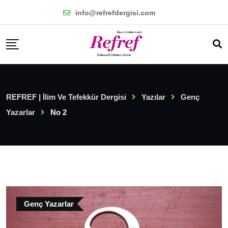
Skip
info@refrefdergisi.com
to
content
REFREF | İlim Ve Tefekkür Dergisi
Yazılar
Genç
Yazarlar
No 2
Genç Yazarlar