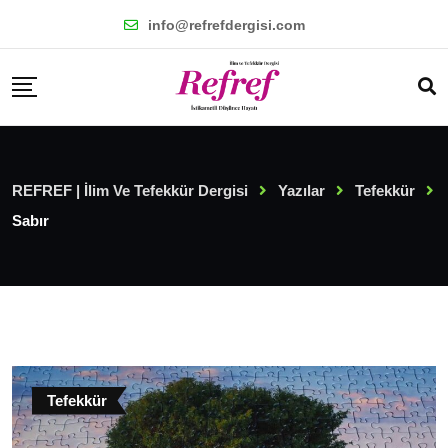
Skip
info@refrefdergisi.com
to
content
REFREF | İlim Ve Tefekkür Dergisi
Yazılar
Tefekkür
Sabır
Tefekkür