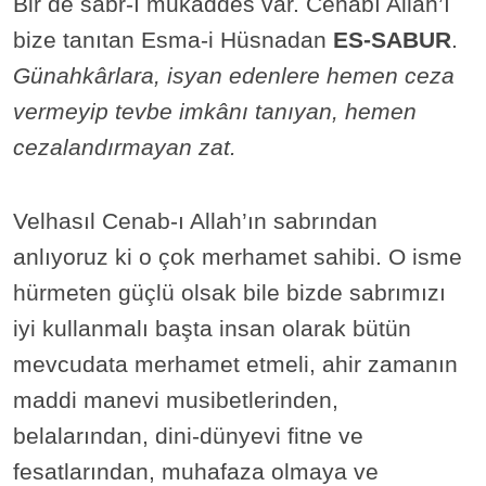
Bir de sabr-ı mukaddes var. Cenabı Allah’ı
bize tanıtan Esma-i Hüsnadan
ES-SABUR
.
Günahkârlara, isyan edenlere hemen ceza
vermeyip tevbe imkânı tanıyan, hemen
cezalandırmayan zat.
Velhasıl Cenab-ı Allah’ın sabrından
anlıyoruz ki o çok merhamet sahibi. O isme
hürmeten güçlü olsak bile bizde sabrımızı
iyi kullanmalı başta insan olarak bütün
mevcudata merhamet etmeli, ahir zamanın
maddi manevi musibetlerinden,
belalarından, dini-dünyevi fitne ve
fesatlarından, muhafaza olmaya ve