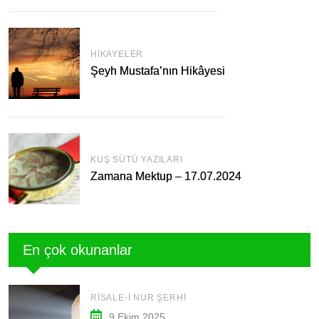
HIKAYELER
Şeyh Mustafa’nın Hikâyesi
KUŞ SÜTÜ YAZILARI
Zamana Mektup – 17.07.2024
En çok okunanlar
RISALE-I NUR ŞERHI
9 Ekim 2025