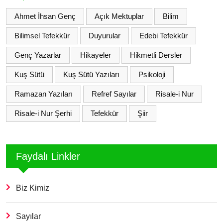
Ahmet İhsan Genç
Açık Mektuplar
Bilim
Bilimsel Tefekkür
Duyurular
Edebi Tefekkür
Genç Yazarlar
Hikayeler
Hikmetli Dersler
Kuş Sütü
Kuş Sütü Yazıları
Psikoloji
Ramazan Yazıları
Refref Sayılar
Risale-i Nur
Risale-i Nur Şerhi
Tefekkür
Şiir
Faydalı Linkler
Biz Kimiz
Sayılar