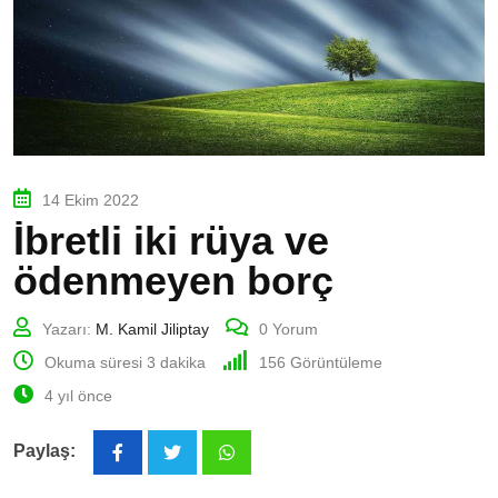
14 Ekim 2022
İbretli iki rüya ve
ödenmeyen borç
Yazarı:
M. Kamil Jiliptay
0
Yorum
Okuma süresi 3 dakika
156
Görüntüleme
4 yıl önce
Paylaş:
Whatsapp