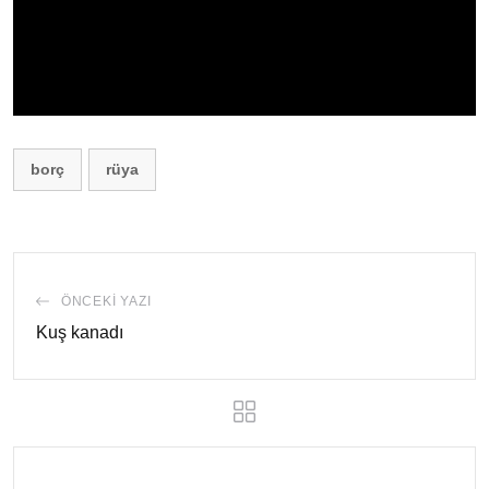
borç
rüya
ÖNCEKI YAZI
Kuş kanadı