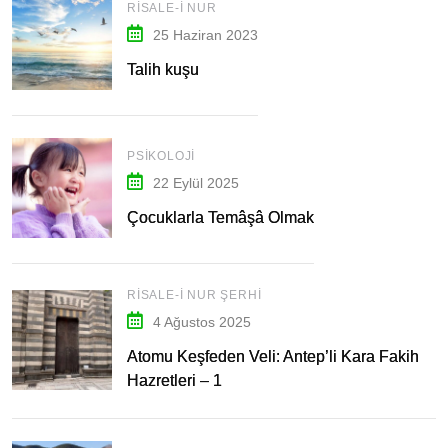
RISALE-I NUR
25 Haziran 2023
Talih kuşu
PSIKOLOJI
22 Eylül 2025
Çocuklarla Temâşâ Olmak
RISALE-I NUR ŞERHI
4 Ağustos 2025
Atomu Keşfeden Veli: Antep’li Kara Fakih
Hazretleri – 1