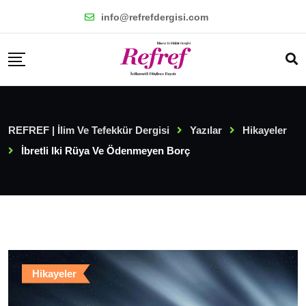
Skip
info@refrefdergisi.com
to
content
REFREF | İlim Ve Tefekkür Dergisi
Yazılar
Hikayeler
İbretli Iki Rüya Ve Ödenmeyen Borç
Hikayeler