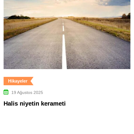
Hikayeler
19 Ağustos 2025
Halis niyetin kerameti
A