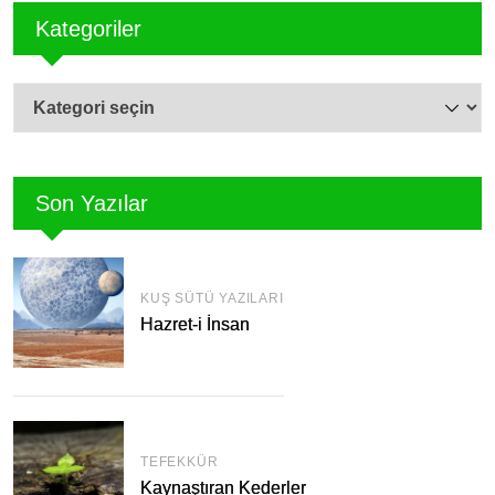
Kategoriler
Kategoriler
Son Yazılar
KUŞ SÜTÜ YAZILARI
Hazret-i İnsan
TEFEKKÜR
Kaynaştıran Kederler