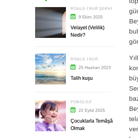
to
RISALE-I NUR ŞERHI
gün
9 Ekim 2025
Bey
Velayet (Velilik)
bu
Nedir?
gö
Yıl
RISALE-I NUR
kon
25 Haziran 2023
büy
Talih kuşu
Se
baz
PSIKOLOJI
Be
22 Eylül 2025
te
Çocuklarla Temâşâ
ver
Olmak