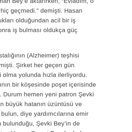
man Bey’e aktarırken, “Evladım, o
e hiç geçmedi.” demişti. Hasan
ları olduğundan acil bir iş
onra iş bulması oldukça güç
talığının (Alzheimer) teşhisi
mişti. Şirket her geçen gün
 olma yolunda hızla ilerliyordu.
nın bir köşesinde poşet içerisinde
ştu. Durum hemen yeni patron Şevki
lan büyük hatanın üzüntüsü ve
bulun, diye yardımcılarına emir
ın bulunduğu, Şevki Bey’in de