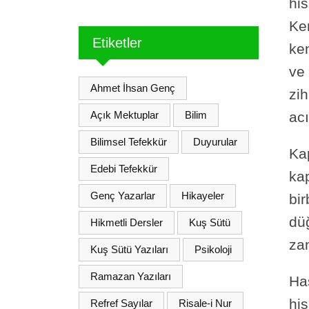
hi
Ke
Etiketler
ken
ve 
Ahmet İhsan Genç
zih
acı
Açık Mektuplar
Bilim
Bilimsel Tefekkür
Duyurular
Ka
Edebi Tefekkür
kap
Genç Yazarlar
Hikayeler
bir
dü
Hikmetli Dersler
Kuş Sütü
za
Kuş Sütü Yazıları
Psikoloji
Ramazan Yazıları
Ha
his
Refref Sayılar
Risale-i Nur