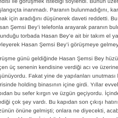
ndisi ile görüşmek istediği söylendi. Bunun üz
şlangıçta inanmadı. Paranın bulunmadığını, karş
ak için aradığını düşünerek daveti reddetti. Bu
san Şemsi Bey’i telefonla arayarak paranın bu
unduğu torbada Hasan Bey’e ait bir takım el ya
yleyerek Hasan Şemsi Bey’i görüşmeye gelmeye
rüşme günü geldiğinde Hasan Şemsi Bey hüzün v
en üç senenin kendisine verdiği acı ve üzerine
şünüyordu. Fakat yine de yapılanları unutması
risinde holding binasının içine girdi. Yıllar evve
pıdan bu sefer kırgın ve üzgün geçiyordu. İçind
ediği çok şey vardı. Bu kapıdan son çıkışı hatır
zünün önüne gelmişti; onlara ne diyecekti, aca