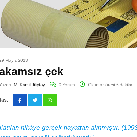
29 Mayıs 2023
akamsız çek
Yazarı:
M. Kamil Jiliptay
0
Yorum
Okuma süresi 6 dakika
laş:
Whatsapp
latılan hikâye gerçek hayattan alınmıştır. (19