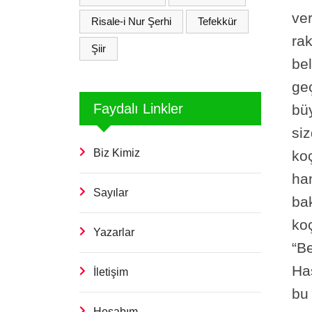
ve
Risale-i Nur Şerhi
Tefekkür
ra
Şiir
bel
ge
Faydalı Linkler
büy
siz
Biz Kimiz
ko
ha
Sayılar
ba
ko
Yazarlar
“Be
Ha
İletişim
bu 
Hesabım