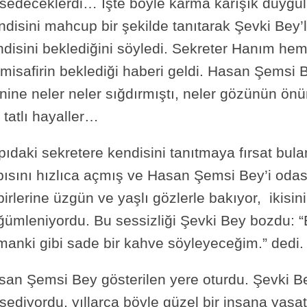
ssedeceklerdi… İşte böyle karma karışık duygul
ndisini mahcup bir şekilde tanıtarak Şevki Bey’
disini beklediğini söyledi. Sekreter Hanım hem
misafirin beklediği haberi geldi. Hasan Şemsi B
nine neler neler sığdırmıştı, neler gözünün ön
 tatlı hayaller…
pıdaki sekretere kendisini tanıtmaya fırsat bu
ısını hızlıca açmış ve Hasan Şemsi Bey’i odasın
birlerine üzgün ve yaşlı gözlerle bakıyor, ikisi
ğümleniyordu. Bu sessizliği Şevki Bey bozdu: “
manki gibi sade bir kahve söyleyeceğim.” dedi.
san Şemsi Bey gösterilen yere oturdu. Şevki B
sediyordu, yıllarca böyle güzel bir insana yaşa