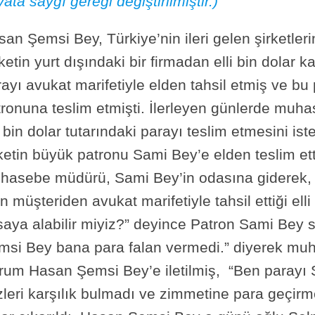
ata saygı gereği değiştirilmiştir.)
an Şemsi Bey, Türkiye’nin ileri gelen şirketleri
ketin yurt dışındaki bir firmadan elli bin dolar
ayı avukat marifetiyle elden tahsil etmiş ve bu
tronuna teslim etmişti. İlerleyen günlerde mu
i bin dolar tutarındaki parayı teslim etmesini i
ketin büyük patronu Sami Bey’e elden teslim ett
hasebe müdürü, Sami Bey’in odasına giderek, 
n müşteriden avukat marifetiyle tahsil ettiği elli
aya alabilir miyiz?” deyince Patron Sami Bey sin
msi Bey bana para falan vermedi.” diyerek mu
rum Hasan Şemsi Bey’e iletilmiş, “Ben parayı S
zleri karşılık bulmadı ve zimmetine para geçir