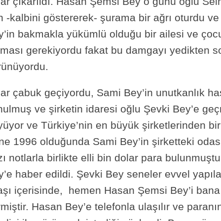
par çıkarıldı. Hasan Şemsi Bey o günü oğlu Sel
 -kalbini göstererek- şurama bir ağrı oturdu v
’in bakmakla yükümlü olduğu bir ailesi ve çocuk
lması gerekiyordu fakat bu damgayı yedikten s
rünüyordu.
lar çabuk geçiyordu, Sami Bey’in unutkanlık has
ulmuş ve şirketin idaresi oğlu Şevki Bey’e geç
üyor ve Türkiye’nin en büyük şirketlerinden biri
ne 1996 olduğunda Sami Bey’in şirketteki odası
ı notlarla birlikte elli bin dolar para bulunmu
y’e haber edildi. Şevki Bey seneler evvel yapı
laşı içerisinde, hemen Hasan Şemsi Bey’i bana 
miştir. Hasan Bey’e telefonla ulaşılır ve paran