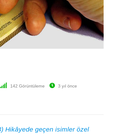
142
Görüntüleme
3 yıl önce
93) Hikâyede geçen isimler özel