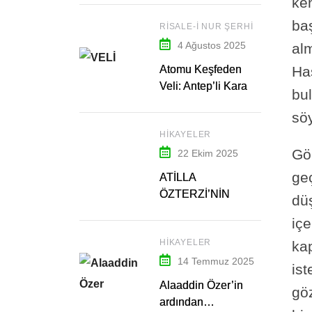
ke
ba
RISALE-I NUR ŞERHI
4 Ağustos 2025
alm
Ha
Atomu Keşfeden
Veli: Antep’li Kara
bul
Fakih Hazretleri – 1
sö
HIKAYELER
Gö
22 Ekim 2025
geç
ATİLLA
ÖZTERZİ’NİN
dü
ARDINDAN…
içe
HIKAYELER
ka
14 Temmuz 2025
ist
Alaaddin Özer’in
gö
ardından…