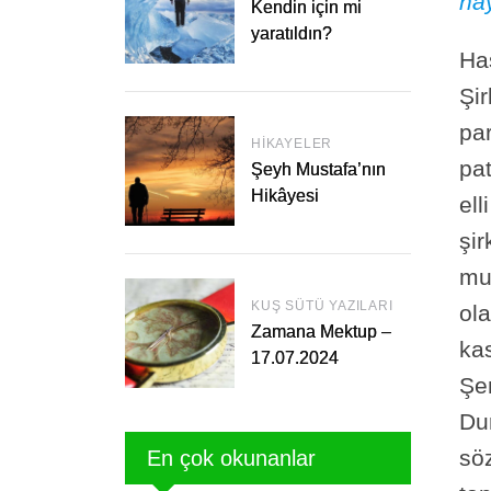
hay
Kendin için mi
yaratıldın?
Has
Şir
par
HIKAYELER
pa
Şeyh Mustafa’nın
Hikâyesi
ell
şir
mu
KUŞ SÜTÜ YAZILARI
ola
Zamana Mektup –
kas
17.07.2024
Şe
Du
sö
En çok okunanlar