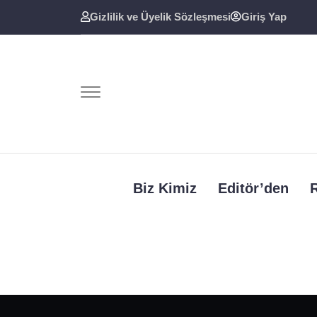
Skip
Gizlilik ve Üyelik Sözleşmesi
Giriş Yap
to
content
Biz Kimiz
Editör’den
R