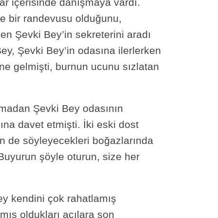
ar içerisinde danışmaya vardı.
le bir randevusu olduğunu,
en Şevki Bey’in sekreterini aradı
ey, Şevki Bey’in odasına ilerlerken
üne gelmişti, burnun ucunu sızlatan
lamadan Şevki Bey odasının
a davet etmişti. İki eski dost
nin de söyleyecekleri boğazlarında
Buyurun şöyle oturun, size her
ey kendini çok rahatlamış
tmış oldukları acılara son