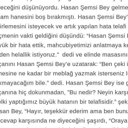
receğini düşünüyordu. Hasan Şemsi Bey gelmed
kam hanesini boş bırakmıştı. Hasan Şemsi Bey’
irlemesini isteyecek ve artık yapılan hata telaf
çmenin vakti geldiğini düşündü: “Hasan Şemsi B
ük bir hata ettik, mahcubiyetimizi anlatmaya kel
den helallik istiyoruz.” dedi ve elinde masası
çanını Hasan Şemsi Bey’e uzatarak: “Ben çeki 
nesine ne kadar bir meblağ yazmak isterseniz l
kmayacağım bile.” dedi. Hasan Şemsi Bey ise ga
çanına hiç dokunmadan, ”Bu nedir? Neyin karşıl
lki yaptığımız büyük hatanın bir telafisidir.” 
san Bey, “Hayır, teşekkür ederim ama ben bun
cevap karşısında ne diyeceğini şaşırdı, “Oraya 