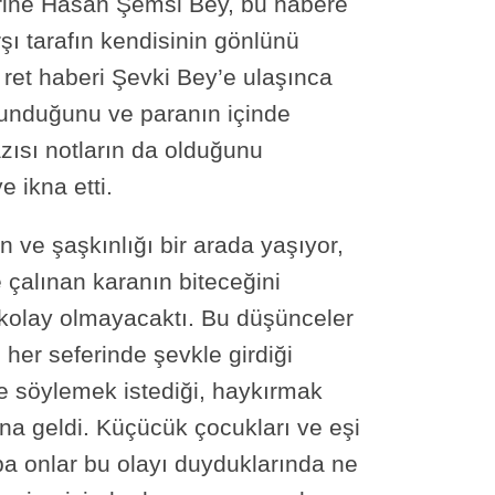
erine Hasan Şemsi Bey, bu habere
ı tarafın kendisinin gönlünü
 ret haberi Şevki Bey’e ulaşınca
lunduğunu ve paranın içinde
zısı notların da olduğunu
 ikna etti.
e şaşkınlığı bir arada yaşıyor,
 çalınan karanın biteceğini
 kolay olmayacaktı. Bu düşünceler
l her seferinde şevkle girdiği
e söylemek istediği, haykırmak
ına geldi. Küçücük çocukları ve eşi
ba onlar bu olayı duyduklarında ne