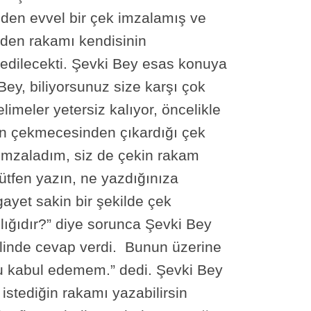
en evvel bir çek imzalamış ve
den rakamı kendisinin
i edilecekti. Şevki Bey esas konuya
ey, biliyorsunuz size karşı çok
imeler yetersiz kalıyor, öncelikle
nın çekmecesinden çıkardığı çek
imzaladım, siz de çekin rakam
ütfen yazın, ne yazdığınıza
yet sakin bir şekilde çek
ığıdır?” diye sorunca Şevki Bey
şeklinde cevap verdi. Bunun üzerine
u kabul edemem.” dedi. Şevki Bey
istediğin rakamı yazabilirsin